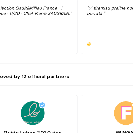
lection Gault&Millau France · 1
"✅ tiramisu praliné no
ue · 11/20 · Chef Pierre SAUGRAIN."
burrata "
@
oved by
12
official partners
Guide Lebey 2020 des
FRING