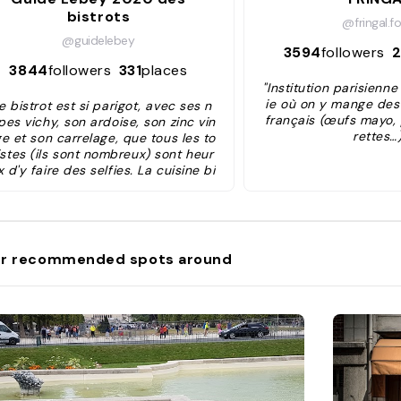
bistrots
@fringal.f
@guidelebey
3594
followers
3844
followers
331
places
"Institution parisienne
ie où on y mange des
e bistrot est si parigot, avec ses n
français (œufs mayo, 
es vichy, son ardoise, son zinc vin
rettes…)
e et son carrelage, que tous les to
istes (ils sont nombreux) sont heur
 d'y faire des selfies. La cuisine bi
rotière traditionnelle et roborative
ntente une clientèle toujours pléth
ique, satisfaite d'y manger et boire
ur son argent : attention, l'addition
impe vite, surtout si l'on prend des
r recommended spots around
issons sans grand intérêt, mais les
ats les moins chers ne sont pas les
ins réussis, notamment l'œuf mayo
 le plat du jour de la semaine (cana
 à l'orange mardi, blanquette jeudi,
got gratin dauphinois samedi…). Ac
eil et service impeccables, belle c
arte de vins, tradition oblige."