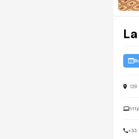
La
B
129
htt
+33 