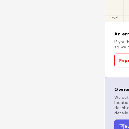
An err
If you 
so we c
Repo
Owner
We auto
locatio
dashboa
detaile
E