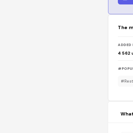
The m
ADDED 
4 562
#POPU
#Rest
What