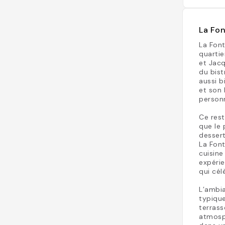
La Fon
La Font
quartie
et Jacq
du bist
aussi b
et son 
person
Ce rest
que le 
dessert
La Font
cuisine
expérie
qui cél
L’ambia
typique
terrass
atmosph