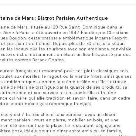
taine de Mars : Bistrot Parisien Authentique
aine de Mars, située au 129 Rue Saint-Dominique dans le
r 7ème à Paris, a été ouverte en 1947. Fondée par Christiane
ues Boudon, cette brasserie emblématique incarne l’esprit
rot parisien traditionnel. Depuis plus de 70 ans, elle séduit
ien les locaux que les touristes avec son ambiance conviviale
histoire riche, notamment en étant un lieu fréquenté par des
nalités comme Barack Obama.
aurant français est renommé pour ses plats classiques tels
poulet aux morilles, le ragoût ou la viande frites, ainsi que ses
s emblématiques comme la crème brûlée ou l’île flottante.
aine de Mars se distingue par la qualité de ses produits, sa
 authentique et son service attentionné. Elle offre une
nce culinaire qui allie tradition et savoir-faire, dans un cadre
èbre le patrimoine gastronomique français.
nce y est à la fois chic et chaleureuse, avec un décor
ment parisien : murs en pierre, mobilier en bois, et une
e en été donnant sur la place. Le restaurant dégage une
ère cosy, idéale pour un dîner entre amis ou en famille,