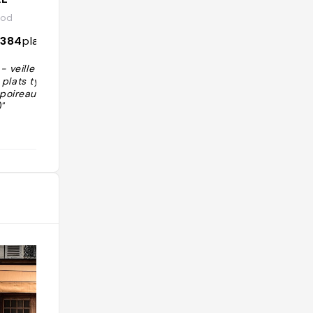
ood
@guidelebey
2384
places
704
followers
855
places
 - veille brasser
"Ce bistrot est si parigot, avec ses n
 plats typiques
appes vichy, son ardoise, son zinc vin
poireaux vinaig
tage et son carrelage, que tous les to
"
uristes (ils sont nombreux) sont heur
eux d'y faire des selfies. La cuisine bi
strotière traditionnelle et roborative
contente une clientèle toujours pléth
orique, satisfaite d'y manger et boire
pour son argent : attention, l'addition
grimpe vite, surtout si l'on prend des
poissons sans grand intérêt, mais les
plats les moins chers ne sont pas les
moins réussis, notamment l'œuf mayo
et le plat du jour de la semaine (cana
rd à l'orange mardi, blanquette jeudi,
gigot gratin dauphinois samedi…). Ac
cueil et service impeccables, belle c
arte de vins, tradition oblige."