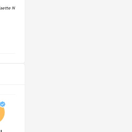
isette Normal :
"Institution à la française ❤️"
@camillehattu
AL
Guide Lebey 2024