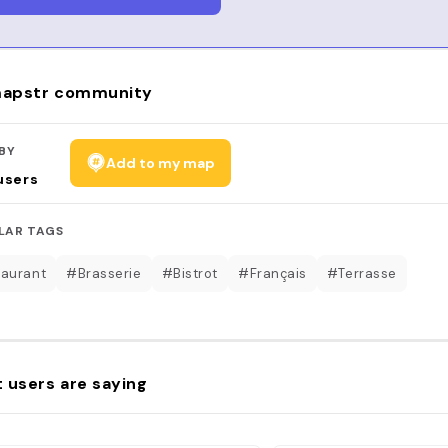
apstr community
BY
Add to my map
users
LAR TAGS
aurant
#Brasserie
#Bistrot
#Français
#Terrasse
 users are saying