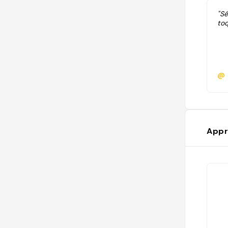
"Sé
toq
@
Appr