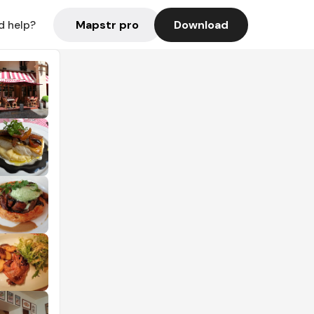
Mapstr pro
Download
d help?