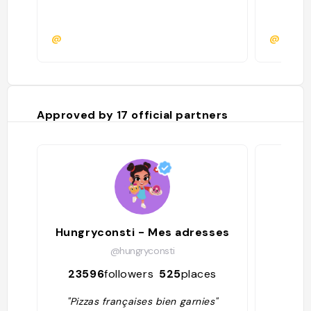
@
@hadri
Approved by
17
official partners
Hungryconsti - Mes adresses
@hungryconsti
23596
followers
525
places
359
"Pizzas françaises bien garnies"