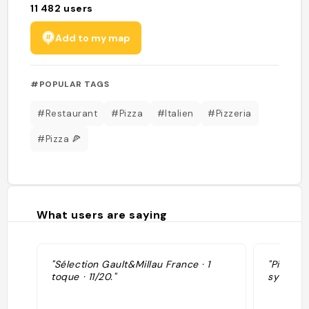
11 482
users
Add to my map
#POPULAR TAGS
#Restaurant
#Pizza
#Italien
#Pizzeria
#Pizza 🍕
What users are saying
"Sélection Gault&Millau France · 1
"Pizzeri
toque · 11/20."
sympa, p