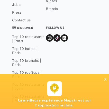
& bars
Jobs
Brands
Press
Contact us
FOLLOW US
🗺 DISCOVER
Top 10 restaurants
| Paris
Top 10 hotels |
Paris
Top 10 brunchs |
Paris
Top 10 rooftops |
Paris
x
Top 10 restaurants
| Lyon
Top 10 restaurants
La meilleure expérience Mapstr est sur
| Marseille
l'application mobile.