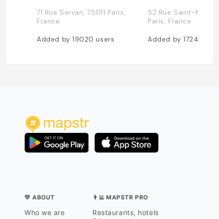
71 Rue Servan, 75011 Paris,
52 Rue Saint-Maur, 
France
Paris, France
Added by
19020
users
Added by
17249
use
💛 ABOUT
👨‍💻 MAPSTR PRO
Who we are
Restaurants, hotels