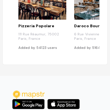
Pizzeria Popolare
Daroco Bourse
111 Rue Réaumur, 75002
6 Rue Vivienne, 750
Paris, France
Paris, France
Added by
54123
users
Added by
51647
use