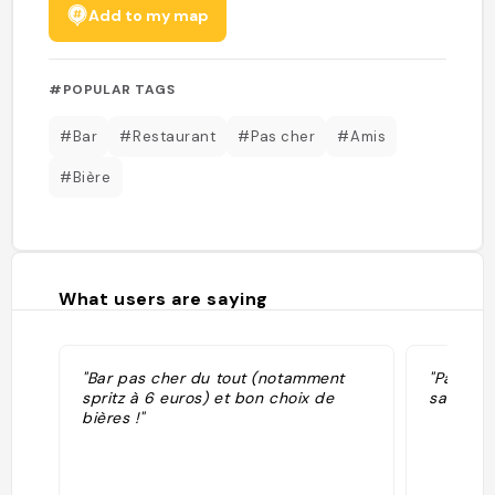
Add to my map
#POPULAR TAGS
#Bar
#Restaurant
#Pas cher
#Amis
#Bière
What users are saying
"Bar pas cher du tout (notamment
"Pas chè
spritz à 6 euros) et bon choix de
salle cli
bières !"