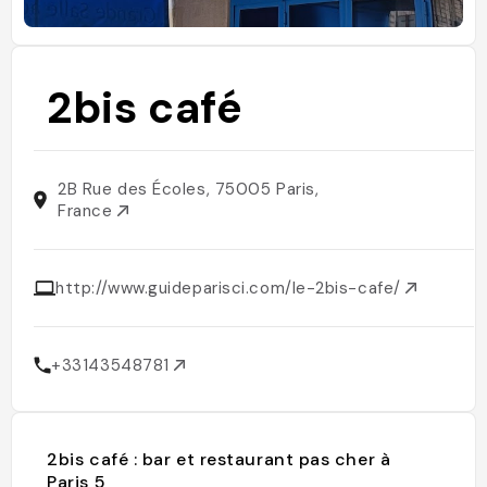
2bis café
2B Rue des Écoles, 75005 Paris,
France
http://www.guideparisci.com/le-2bis-cafe/
+33143548781
2bis café : bar et restaurant pas cher à
Paris 5