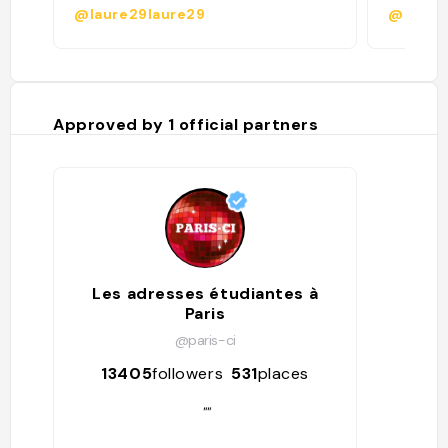
@laure29laure29
@
Approved by
1
official partners
Les adresses étudiantes à
Paris
@paris-ci
13405
followers
531
places
""