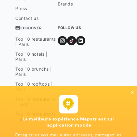
Brands
Press
Contact us
FOLLOW US
🗺 DISCOVER
Top 10 restaurants
| Paris
Top 10 hotels |
Paris
Top 10 brunchs |
Paris
Top 10 rooftops |
Paris
x
Top 10 restaurants
| Lyon
Top 10 restaurants
La meilleure expérience Mapstr est sur
| Marseille
l'application mobile.
Enregistrez vos meilleures adresses, partagez les