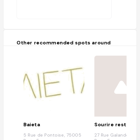
Other recommended spots around
Baieta
5 Rue de Pontoise, 75005
27 Rue Galande, 75