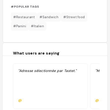
#POPULAR TAGS
#Restaurant
#Sandwich
#Street food
#Panini
#Italien
What users are saying
"Adresse sélectionnée par Tastet."
"Meilleu
@
@podvi