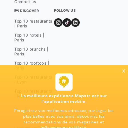
Contact us
FOLLOW US
🗺 DISCOVER
Top 10 restaurants
| Paris
Top 10 hotels |
Paris
Top 10 brunchs |
Paris
Top 10 rooftops |
Paris
x
Top 10 restaurants
| Lyon
Top 10 restaurants
La meilleure expérience Mapstr est sur
| Marseille
l'application mobile.
Enregistrez vos meilleures adresses, partagez les
plus belles avec vos amis, découvrez les
recommendations de vos magazines et
influcenceurs préférés.
Legal notices
Terms of use
Privacy policy