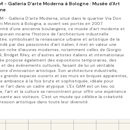
 - Galleria D'arte Moderna à Bologne : Musée d'Art
ne
M - Galleria D'arte Moderna, situé dans le quartier Via Don
i Minzoni à Bologna, a ouvert ses portes en 2007.
ormé d'une ancienne boulangerie, ce musée d'art moderne et
orain incarne l'histoire de l'architecture industrielle
itée, symbolisant la renaissance urbaine et artistique de la
Fondé par des passionnés d'art italien, il met en valeur une
tion riche d'œuvres modernes, notamment celles de Giorgio
, Bridget Riley, et d'autres artistes italiens et internationaux.
ée propose également des expositions temporaires, des
s et des événements culturels, faisant de lui un véritable
oire d'innovation artistique. Son architecture industrielle,
es grands espaces ouverts et ses murs en briques apparentes,
e ambiance à la fois brute et sophistiquée, idéale pour
er l'art dans un cadre atypique. L'Ex GAM est un lieu où
ire, l'art et la culture se rencontrent pour offrir une expérience
ssante aux visiteurs. C'est un musée qui célèbre la créativité
pression artistique dans toute leur diversité.