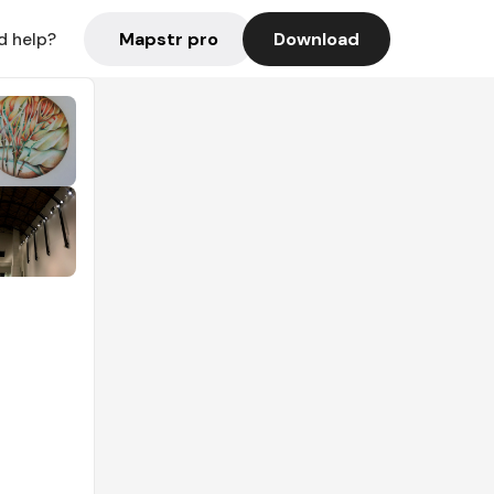
Mapstr pro
Download
d help?