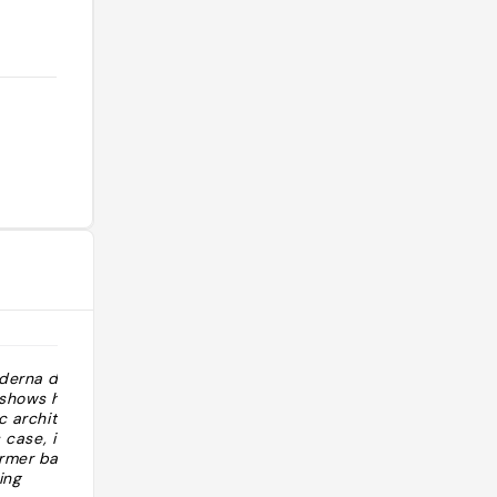
derna di
"Booket / købt billetter til kl 12 lørdag"
 shows how the
ic architecture
s case, it’s the
ormer bakery
ing