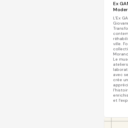
Ex GAM
Moder
L'Ex GA
Giovann
Transf
contemp
réhabil
ville. 
collec
Morandi
Le mus
atelier
laborat
avec s
crée un
appréci
l'histo
enrichi
et l'ex