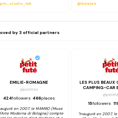
contemporary-art insti
pm_studio_lab
@baiejee
oved by
3
official partners
EMILIE-ROMAGNE
LES PLUS BEAUX 
CAMPING-CAR 
@petitfute
@petitfu
424
followers
466
places
15
followers
11
nauguré en 2007, le MAMBO (Muse
d'Arte Moderna di Bologna) compte
"Inauguré en 2007, 
rmi les musées d'art moderne et c