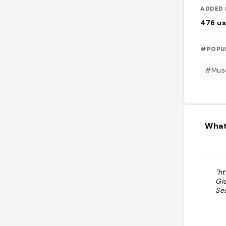
ADDED 
476
us
#POPU
#Mus
What
"h
Gi
Se