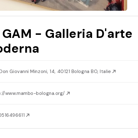
 GAM - Galleria D'arte
oderna
 Don Giovanni Minzoni, 14, 40121 Bologna BO, Italie
p://www.mambo-bologna.org/
0516496611