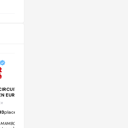
tution."
@
CIRCUITS EN
La map handi-friendly par
EN EUROPE
Wheeled World !
te
@wheeledworld
93
places
2386
followers
1198
places
le MAMBO (Muse