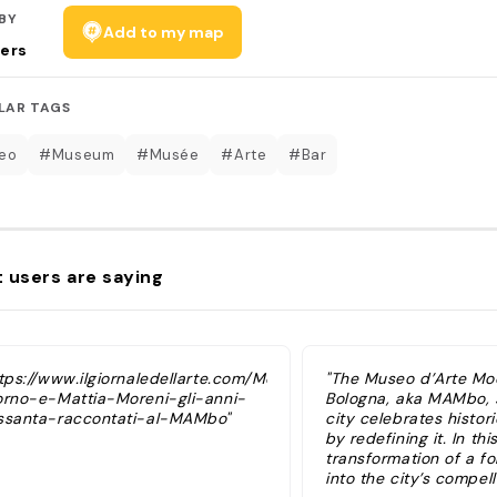
BY
Add to my map
ers
LAR TAGS
eo
#Museum
#Musée
#Arte
#Bar
 users are saying
ttps://www.ilgiornaledellarte.com/Mostre/John-
"The Museo d’Arte Mo
orno-e-Mattia-Moreni-gli-anni-
Bologna, aka MAMbo,
ssanta-raccontati-al-MAMbo"
city celebrates histor
by redefining it. In thi
transformation of a f
into the city’s compell