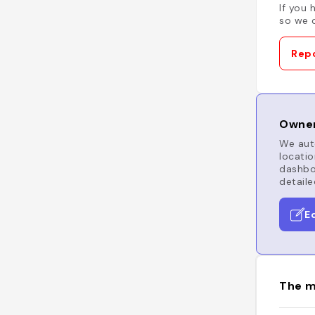
If you 
so we c
Repo
Owner
We auto
locatio
dashboa
detaile
E
The m