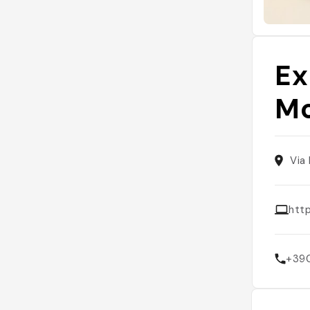
Ex
M
Via
htt
+39