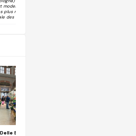
Bologna) compte
rt moderne et c
les plus remarqu
ale des arts de
 bâtiment d'un
n soi un exemple
cture industriel
ices de l'art. L
nte du musée re
rt italien contem
e Guerre mondia
sée en neuf sect
s que " Art et i
ion ", " Nouvelle
aboratoire d'exp
formes culturell
uis toujours rép
lle d'expériment
nise régulièrem
monographiques
italiens et étra
Le bâtiment du
e musée Giorgio
 grands artistes
le. On y découvr
Delle Erbe
Oltre.