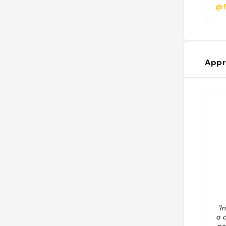
@f
Appr
"I
o 
pa