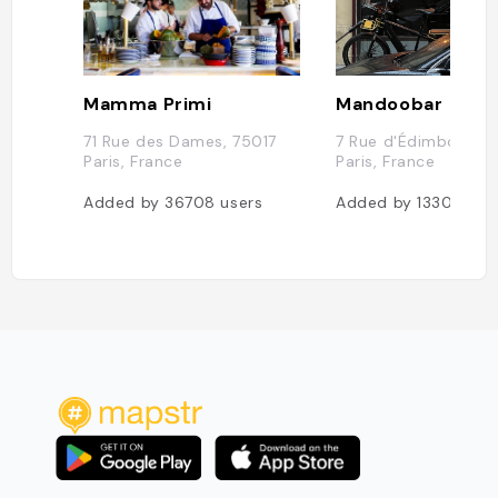
Mamma Primi
Mandoobar
71 Rue des Dames, 75017
7 Rue d'Édimbourg,
Paris, France
Paris, France
Added by
36708
users
Added by
13304
use