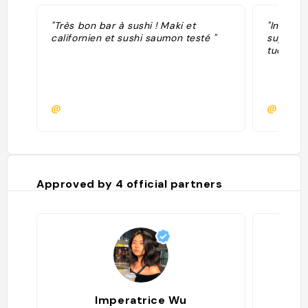
"Très bon bar à sushi ! Maki et
"Insta M
californien et sushi saumon testé "
super bo
tuerie"
@
@
Approved by
4
official partners
Imperatrice Wu