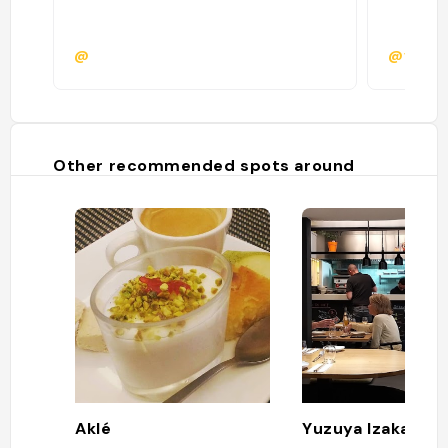
@
@valdo
Other recommended spots around
Aklé
Yuzuya Izakaya B