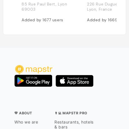
85 Rue Paul Bert, Lyon
226 Rue Duguesclin
69003
Lyon, France
Added by
1677
users
Added by
1669
user
💛 ABOUT
👨‍💻 MAPSTR PRO
Who we are
Restaurants, hotels
& bars