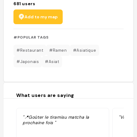
681
users
Add to my map
#POPULAR TAGS
#Restaurant
#Ramen
#Asiatique
#Japonais
#Asiat
What users are saying
"📍Goûter le tiramisu matcha la
"Via Fab
prochaine fois "