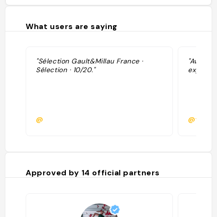
What users are saying
"Sélection Gault&Millau France ·
"Avec Qu
Sélection · 10/20."
expositi
@
@floren
Approved by
14
official partners