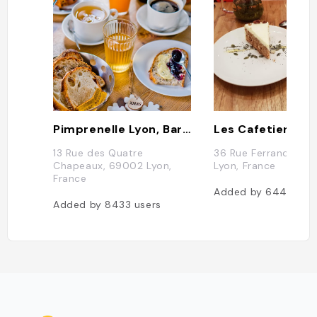
Pimprenelle Lyon, Bar à Tartines, Salon de Thé, Brunch Tous les Samedis Et Dimanches
Les Cafetiers
13 Rue des Quatre
36 Rue Ferrandière,
Chapeaux, 69002 Lyon,
Lyon, France
France
Added by
6443
use
Added by
8433
users