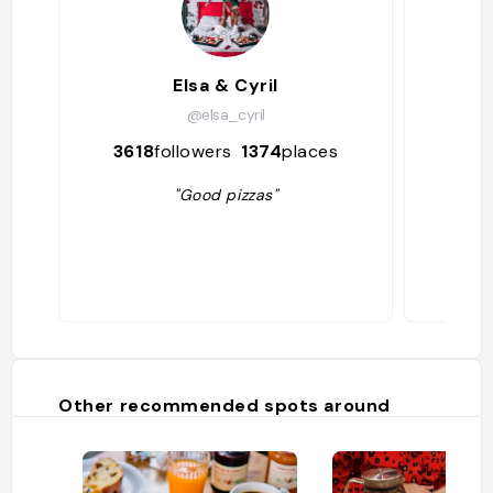
Elsa & Cyril
E
@elsa_cyril
3618
followers
1374
places
128
"Good pizzas"
Other recommended spots around