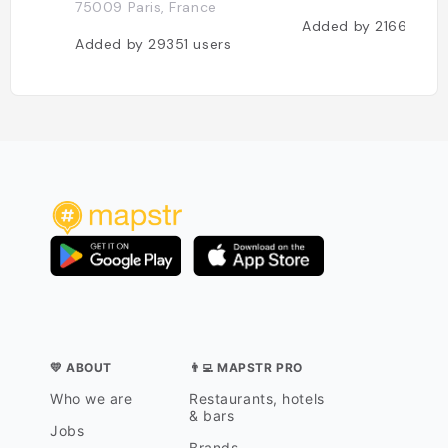
75009 Paris, France
Added by
21660
use
Added by
29351
users
💛 ABOUT
👨‍💻 MAPSTR PRO
Who we are
Restaurants, hotels
& bars
Jobs
Brands