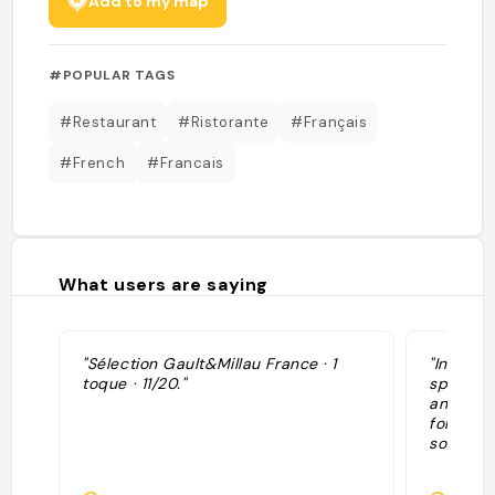
Add to my map
#POPULAR TAGS
#Restaurant
#Ristorante
#Français
#French
#Francais
What users are saying
"Sélection Gault&Millau France · 1
"Incredi
toque · 11/20."
specializ
and Gruy
for, and
soufflé "