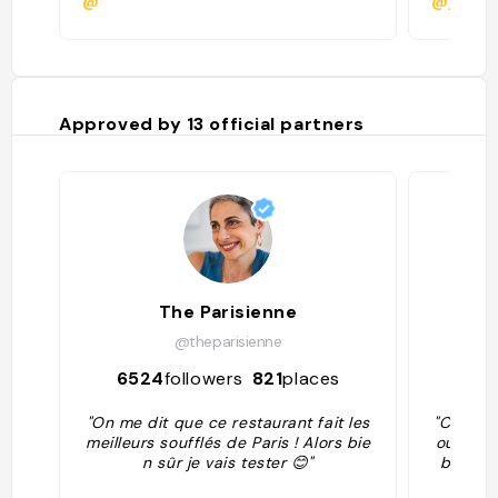
@
@jillmo
Approved by
13
official partners
The Parisienne
@theparisienne
6524
followers
821
places
46
"On me dit que ce restaurant fait les
"Cuisine
meilleurs soufflés de Paris ! Alors bie
oufflés
n sûr je vais tester 😊"
bourgeo