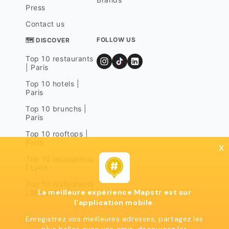
Press
Contact us
FOLLOW US
🗺 DISCOVER
Top 10 restaurants
| Paris
Top 10 hotels |
Paris
Top 10 brunchs |
Paris
Top 10 rooftops |
Paris
x
Top 10 restaurants
| Lyon
Top 10 restaurants
La meilleure expérience Mapstr est sur
| Marseille
l'application mobile.
Enregistrez vos meilleures adresses, partagez les