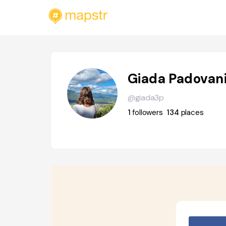
Giada Padovan
@giada3p
1
followers
134
places