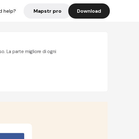
Mapstr pro
Download
d help?
o. La parte migliore di ogni