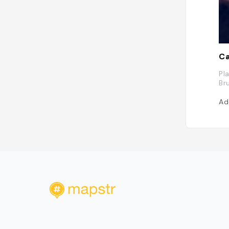
C
Pl
Br
Ad