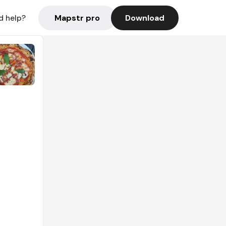
Mapstr pro
Download
d help?