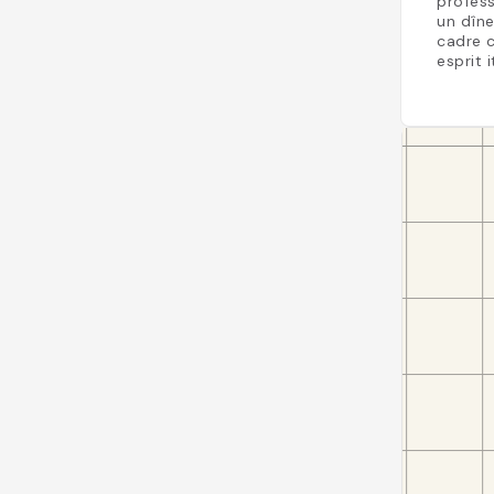
profess
un dîne
cadre c
esprit i