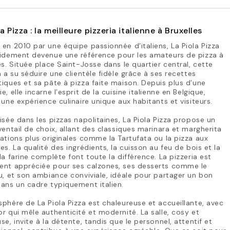
la Pizza : la meilleure pizzeria italienne à Bruxelles
en 2010 par une équipe passionnée d’italiens, La Piola Pizza
pidement devenue une référence pour les amateurs de pizza à
es. Située place Saint-Josse dans le quartier central, cette
a a su séduire une clientèle fidèle grâce à ses recettes
iques et sa pâte à pizza faite maison. Depuis plus d’une
e, elle incarne l’esprit de la cuisine italienne en Belgique,
 une expérience culinaire unique aux habitants et visiteurs.
isée dans les pizzas napolitaines, La Piola Pizza propose un
ventail de choix, allant des classiques marinara et margherita
ations plus originales comme la Tartufata ou la pizza aux
es. La qualité des ingrédients, la cuisson au feu de bois et la
la farine complète font toute la différence. La pizzeria est
ent appréciée pour ses calzones, ses desserts comme le
u, et son ambiance conviviale, idéale pour partager un bon
ans un cadre typiquement italien.
phère de La Piola Pizza est chaleureuse et accueillante, avec
r qui mêle authenticité et modernité. La salle, cosy et
se, invite à la détente, tandis que le personnel, attentif et