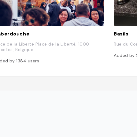
aberdouche
Basils
ace de la Liberté Place de la Liberté, 1000
Rue du Con
uxelles, Belgique
Added by
ded by
1384
users