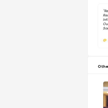
"R
Res
Inf
Ouv
Sou
@
Othe