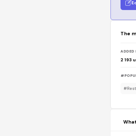
E
The m
ADDED 
2 193
u
#POPU
#Rest
What