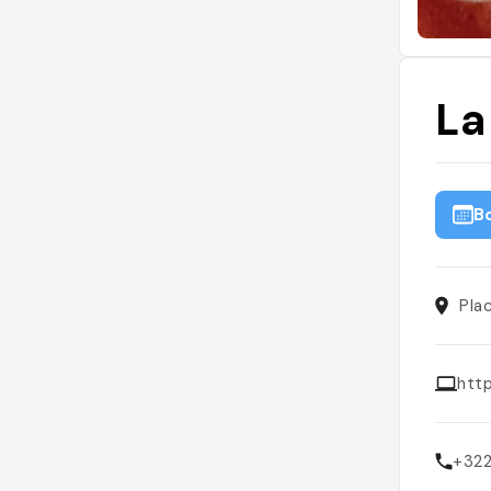
La
B
Pla
htt
+32