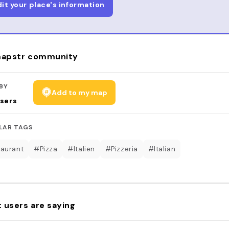
dit your place's information
apstr community
BY
Add to my map
sers
LAR TAGS
aurant
#Pizza
#Italien
#Pizzeria
#Italian
 users are saying