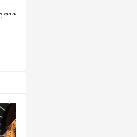
n van de beste
"2026: 15* 2025: 11* 2024: 19* 2023:
"
15* 2022: 8* 2021: 8* 2020: 30*
2019: 36*"
@scristofori