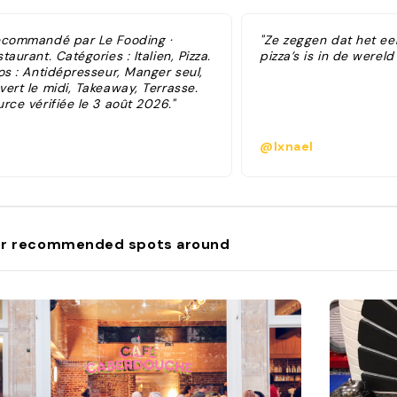
ecommandé par Le Fooding ·
"Ze zeggen dat het ee
taurant. Catégories : Italien, Pizza.
pizza’s is in de wereld 
os : Antidépresseur, Manger seul,
ert le midi, Takeaway, Terrasse.
rce vérifiée le 3 août 2026."
@lxnael
r recommended spots around