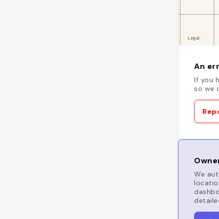
An err
If you 
so we c
Repo
Owner
We auto
locatio
dashboa
detaile