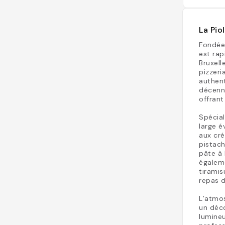
La Pio
Fondée 
est ra
Bruxell
pizzeri
authent
décenni
offrant
Spécial
large é
aux cré
pistach
pâte à 
égalem
tiramis
repas d
L’atmos
un déco
lumineu