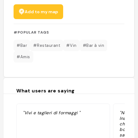
Add to my map
#POPULAR TAGS
#Bar
#Restaurant
#Vin
#Bar à vin
#Amis
What users are saying
"Vivi e taglieri di formaggi "
"Nel qua
Inaro è 
che offr
bottiglie
salumi, 