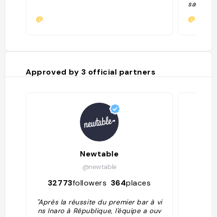
saranno
vini che 
@
@
Lasciate
“Passo a
“Ok, con
vi aspet
Approved by
3
official partners
Newtable
Ve
@newtable
32773
followers
364
places
170
"Après la réussite du premier bar à vi
ns Inaro à République, l'équipe a ouv