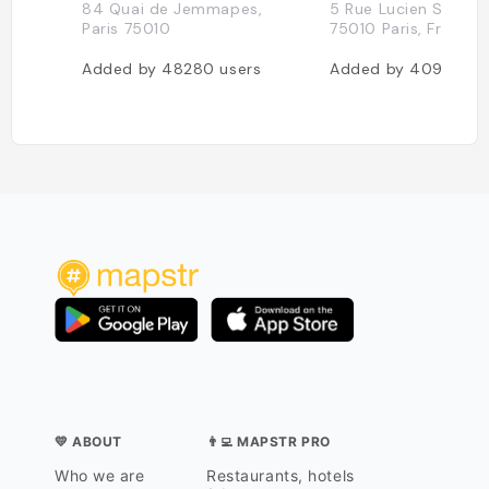
84 Quai de Jemmapes,
5 Rue Lucien Sampai
Paris 75010
75010 Paris, France
Added by
48280
users
Added by
40935
us
💛 ABOUT
👨‍💻 MAPSTR PRO
Who we are
Restaurants, hotels