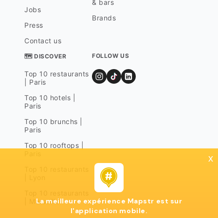
& bars
Jobs
Brands
Press
Contact us
FOLLOW US
🗺 DISCOVER
Top 10 restaurants
| Paris
Top 10 hotels |
Paris
Top 10 brunchs |
Paris
Top 10 rooftops |
Paris
x
Top 10 restaurants
| Lyon
Top 10 restaurants
La meilleure expérience Mapstr est sur
| Marseille
l'application mobile.