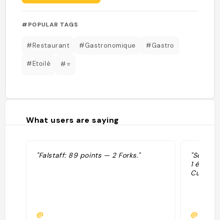
#POPULAR TAGS
#Restaurant
#Gastronomique
#Gastro
#Etoilé
#⭐️
What users are saying
"Falstaff: 89 points — 2 Forks."
"Sélecti
1 étoile
Cuisine."
@
@