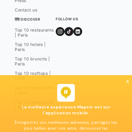
Press
Contact us
FOLLOW US
🗺 DISCOVER
Top 10 restaurants
| Paris
Top 10 hotels |
Paris
Top 10 brunchs |
Paris
Top 10 rooftops |
Paris
x
Top 10 restaurants
| Lyon
Top 10 restaurants
La meilleure expérience Mapstr est sur
| Marseille
l'application mobile.
Enregistrez vos meilleures adresses, partagez les
plus belles avec vos amis, découvrez les