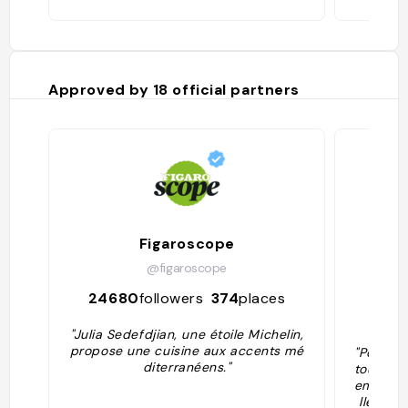
Approved by
18
official partners
Figaroscope
Gu
@figaroscope
24680
followers
374
places
791
"Julia Sedefdjian, une étoile Michelin,
propose une cuisine aux accents mé
"Pour la
diterranéens."
tout va 
emarqué 
lle fait