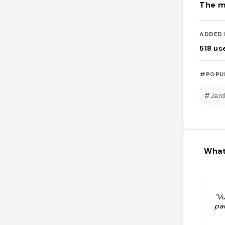
The m
ADDED 
518
us
#POPU
#Jard
What
"Vu
par