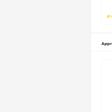
@d
Appr