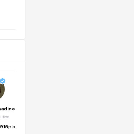
@mortadelle
nadine
Bétina Colomba
adine
@colombabe
1915
places
839
followers
606
places