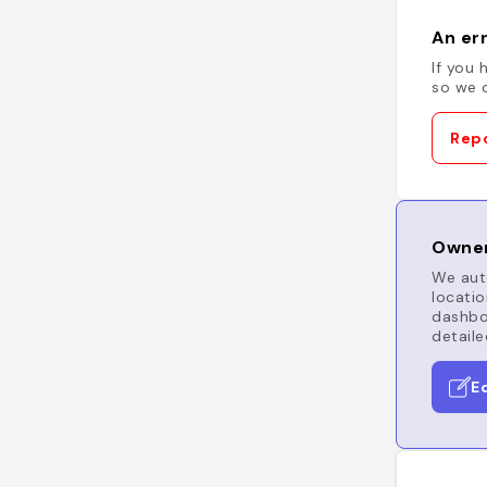
An err
If you 
so we c
Repo
Owner
We auto
locatio
dashboa
detaile
E