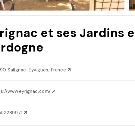
rignac et ses Jardins 
rdogne
90 Salignac-Eyvigues, France
ps://www.eyrignac.com/
553289971