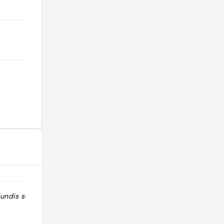
undis soir "
"Magnifiques jardins mais l'entrée
reste un peu chère jolie boutique bar
restaurant qui laisse à désirer (du
moins pour la crêpe que j'ai prise...)"