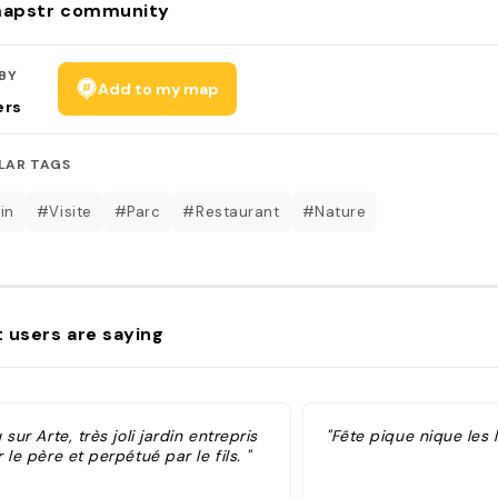
apstr community
BY
Add to my map
ers
LAR TAGS
in
#Visite
#Parc
#Restaurant
#Nature
 users are saying
 sur Arte, très joli jardin entrepris
"Fête pique nique les l
 le père et perpétué par le fils. "