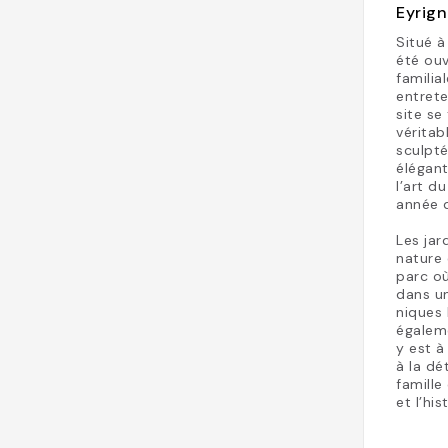
Eyrign
Situé à
été ouv
familia
entrete
site se
véritab
sculpté
élégant
l’art d
année d
Les jar
nature 
parc où
dans u
niques 
égaleme
y est à
à la dé
famille
et l’hi