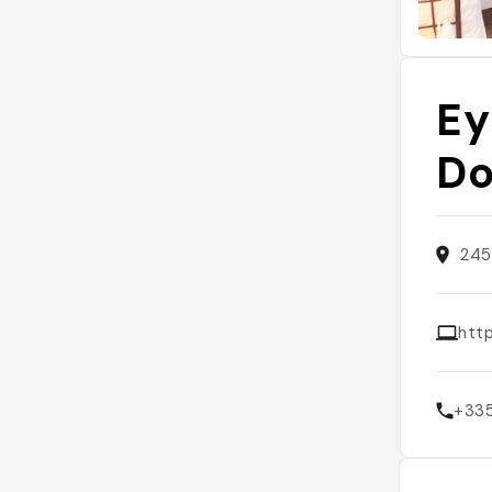
Ey
Do
245
htt
+33