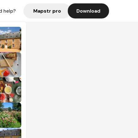
Mapstr pro
Download
d help?