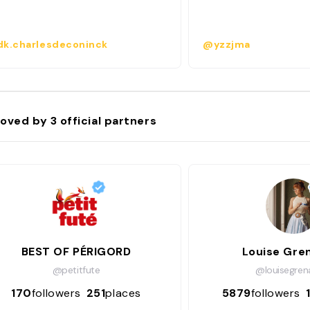
k.charlesdeconinck
@yzzjma
oved by
3
official partners
BEST OF PÉRIGORD
Louise Gre
@petitfute
@louisegren
170
followers
251
places
5879
followers