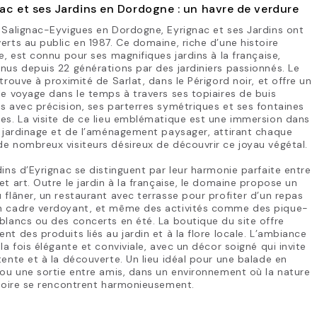
ac et ses Jardins en Dordogne : un havre de verdure
 Salignac-Eyvigues en Dordogne, Eyrignac et ses Jardins ont
erts au public en 1987. Ce domaine, riche d’une histoire
le, est connu pour ses magnifiques jardins à la française,
nus depuis 22 générations par des jardiniers passionnés. Le
 trouve à proximité de Sarlat, dans le Périgord noir, et offre un
le voyage dans le temps à travers ses topiaires de buis
s avec précision, ses parterres symétriques et ses fontaines
es. La visite de ce lieu emblématique est une immersion dans
u jardinage et de l’aménagement paysager, attirant chaque
e nombreux visiteurs désireux de découvrir ce joyau végétal.
dins d’Eyrignac se distinguent par leur harmonie parfaite entre
et art. Outre le jardin à la française, le domaine propose un
 flâner, un restaurant avec terrasse pour profiter d’un repas
n cadre verdoyant, et même des activités comme des pique-
blancs ou des concerts en été. La boutique du site offre
nt des produits liés au jardin et à la flore locale. L’ambiance
 la fois élégante et conviviale, avec un décor soigné qui invite
tente et à la découverte. Un lieu idéal pour une balade en
 ou une sortie entre amis, dans un environnement où la nature
stoire se rencontrent harmonieusement.