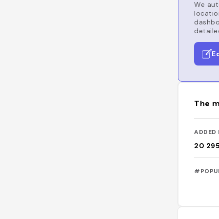
We auto
locatio
dashboa
detaile
E
The m
ADDED 
20 29
#POPU