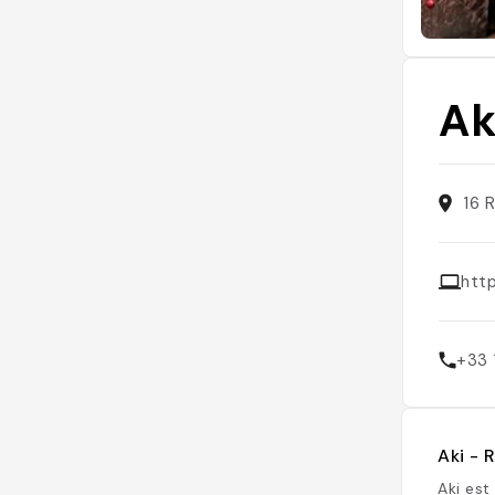
Ak
16 
http
+33 
Aki - 
Aki est