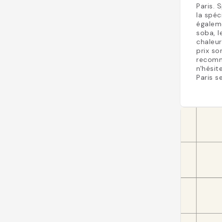
Paris. 
la spéc
égaleme
soba, l
chaleur
prix so
recomm
n'hésit
Paris s