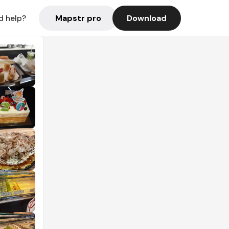
Mapstr pro
Download
d help?