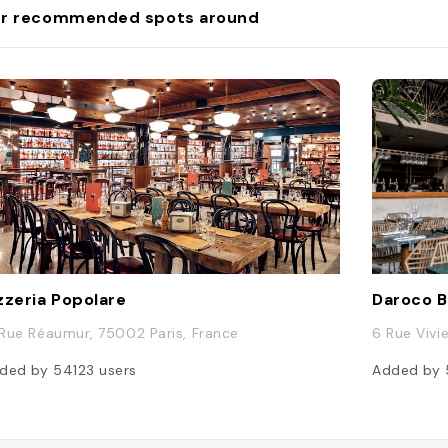
r recommended spots around
zzeria Popolare
Daroco 
1 Rue Réaumur, 75002 Paris, France
6 Rue Vivi
ded by
54123
users
Added by