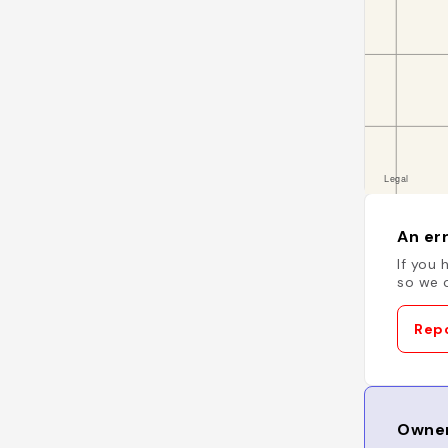
An err
If you 
so we c
Repo
Owner