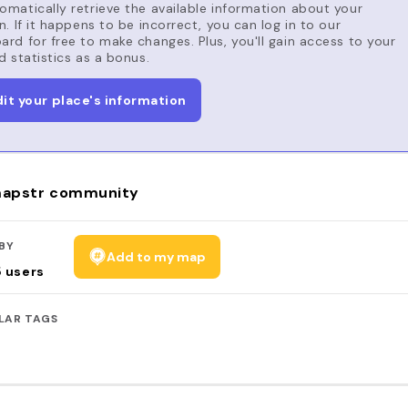
matically retrieve the available information about your
n. If it happens to be incorrect, you can log in to our
rd for free to make changes. Plus, you'll gain access to your
d statistics as a bonus.
dit your place's information
apstr community
BY
Add to my map
5
users
LAR TAGS