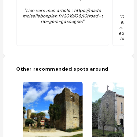
4
"Lien vers mon article : https://made
moisellebonplan.fr/2019/06/10/road-t
"Dans un
rip-gers-gascogne/"
es cham
s. Deux
eux d'en
table J
toute sa
est app
mbre au
îlot trô
iance " 
Other recommended spots around
s. Dotée
e au mob
e vue éb
bes arom
us ne vo