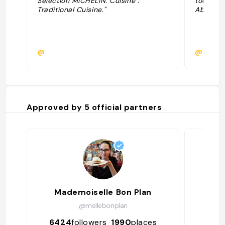
Sélection MICHELIN. Cuisine :
toques ·
Traditional Cuisine."
Abramovi
@
@
Approved by
5
official partners
Mademoiselle Bon Plan
LES 
@mellebonplan
6424
followers
1990
places