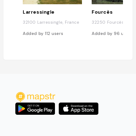
Larressingle
Fourcès
32100 Larressingle, France
32250 Fourcès, Fra
Added by
112
users
Added by
96
users