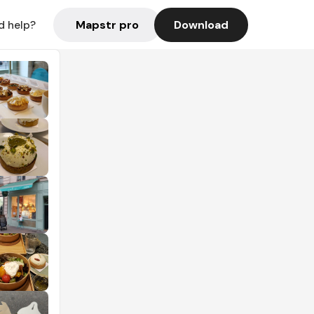
Mapstr pro
Download
d help?