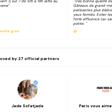
vert 7j sur 7 de 10h a 19h latte au
"Tres bonne qualité de
same"
Gâteaux de grand-mè
patisseries plus élabor
yeux fermés. Eviter l
forte affluence car sal
petite. "
xelle.gion
@
oved by
27
official partners
Jade Sofatjade
Paris vous aim