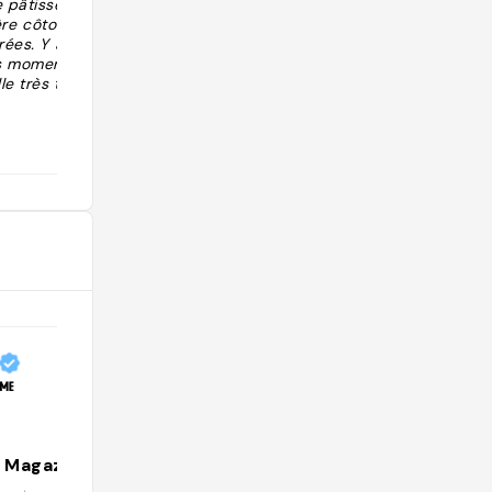
 pâtisseries.
"galettes noisettes yuzu ok mais pas
re côtoient
incroyable "
ées. Y aller les
es moments de
le très très
@camillemag
e Magazine
Artisans de Quartier