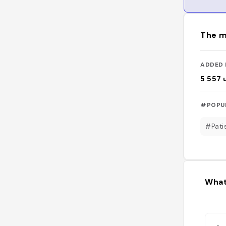
The m
ADDED 
5 557
#POPU
#Pati
What