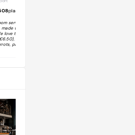
port
@epicery
508
places
4153
followers
856
places
oom serves a ra
"Tartelettes met à l'honneur les tartes
ts made with org
avec une ligne directrice franche : du
e love their sav
beau, du bon, du gourmand ! Dégust
€6.50), topped
ez leurs délicieuses tartelettes, mais
rrots, parsnips,
également leurs produits traiteur et
©Morgane Vallé"
d'épicerie."