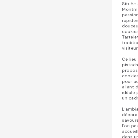
Située 
Montma
passion
rapide
douceur
cookies
Tartele
traditi
visiteu
Ce lieu
pistach
propose
cookies
pour ac
allant 
idéale
un cadr
L’ambia
décora
savoure
l’on pe
accueil
dans u