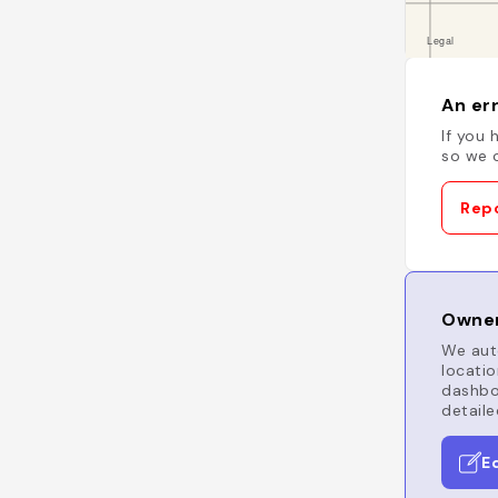
An err
If you 
so we c
Repo
Owner
We auto
locatio
dashboa
detaile
E