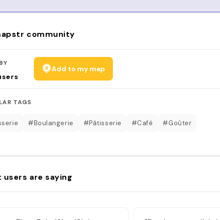
apstr community
BY
Add to my map
users
LAR TAGS
sserie
#Boulangerie
#Pâtisserie
#Café
#Goûter
 users are saying