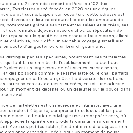
au cœur du 2e arrondissement de Paris, au 102 Rue
rtre, Tartelettes a été fondée en 2020 par une équipe
née de pâtisserie. Depuis son ouverture, cette adresse est
ment devenue un lieu incontournable pour les amateurs de
s, notamment grâce à ses tartelettes salées et sucrées, ses
, et ses formules déjeuner avec quiches. La réputation de
ttes repose sur la qualité de ses produits faits maison, alliant
on et créativité, pour offrir un véritable voyage gustatif aux
rs en quête d’un goûter ou d’un brunch gourmand.
 se distingue par ses spécialités, notamment ses tartelettes
e, qui font la renommée de l’établissement. La boutique
 également un large choix de pâtisseries, viennoiseries,
, et des boissons comme le sésame latte ou le chai, parfaits
compagner un café ou un goûter. La diversité des options,
des tartes salées aux douceurs sucrées, en fait une adresse
 pour un moment de détente ou un déjeuner sur le pouce dans
e convivial.
nce de Tartelettes est chaleureuse et intimiste, avec une
tion simple et élégante, comprenant quelques tables pour
r sur place. La boutique privilégie une atmosphère cosy, où
ut apprécier la qualité des produits dans un environnement
lant. Avec ses petites tables, l’endroit invite à la dégustation
ne ambiance détendue, idéale pour un moment de pause