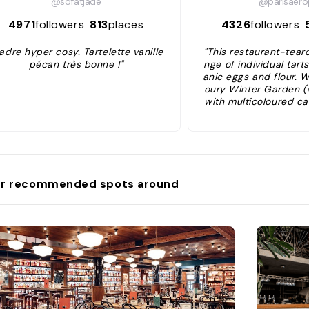
@sofatjade
@parisaero
4971
followers
813
places
4326
followers
adre hyper cosy. Tartelette vanille
"This restaurant-tear
pécan très bonne !"
nge of individual tar
anic eggs and flour. W
oury Winter Garden (
with multicoloured ca
and roasted turnips. 
r recommended spots around