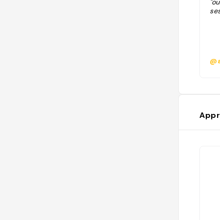
"ou
se
@a
Appr