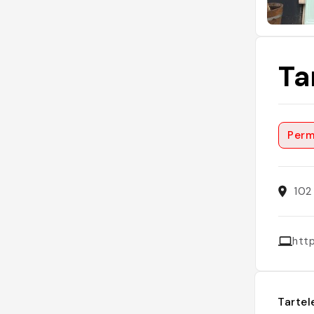
Ta
Perm
102
http
Tartel