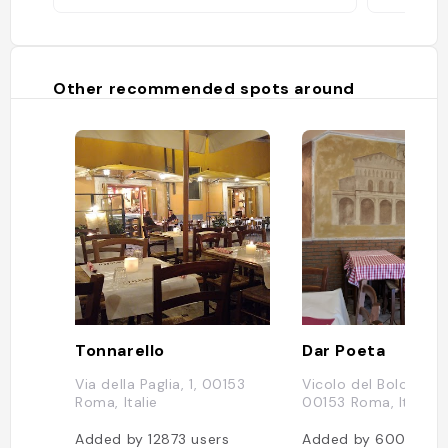
Other recommended spots around
Tonnarello
Dar Poeta
Via della Paglia, 1, 00153
Vicolo del Bologna, 
Roma, Italie
00153 Roma, Italie
Added by
12873
users
Added by
6005
use