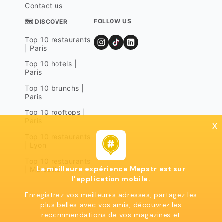
Contact us
FOLLOW US
🗺 DISCOVER
Top 10 restaurants
| Paris
Top 10 hotels |
Paris
Top 10 brunchs |
Paris
Top 10 rooftops |
Paris
x
Top 10 restaurants
| Lyon
Top 10 restaurants
La meilleure expérience Mapstr est sur
| Marseille
l'application mobile.
Enregistrez vos meilleures adresses, partagez les
plus belles avec vos amis, découvrez les
recommendations de vos magazines et