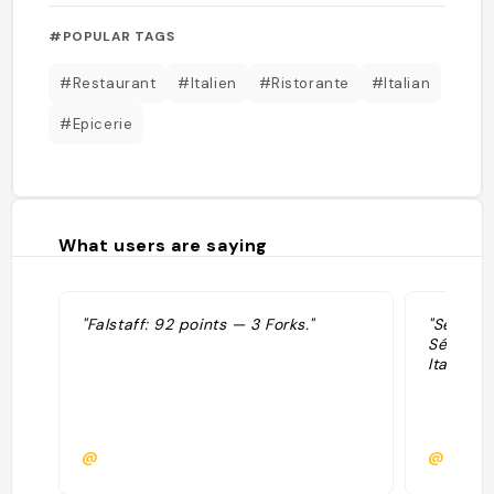
#POPULAR TAGS
#Restaurant
#Italien
#Ristorante
#Italian
#Epicerie
What users are saying
"Falstaff: 92 points — 3 Forks."
"Sélecti
Sélectio
Italian."
@
@