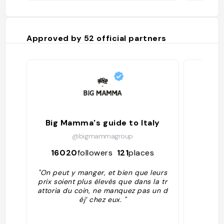
Approved by
52
official partners
Big Mamma's guide to Italy
Ba
@bigmammagroup
16020
followers
121
places
114
"On peut y manger, et bien que leurs
prix soient plus élevés que dans la tr
attoria du coin, ne manquez pas un d
éj’ chez eux. "