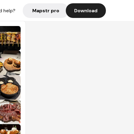
Mapstr pro
Download
d help?