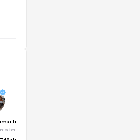
service 7.8/10. Prix indicatif hors
boisson : 75€."
@
oumacher
MigaHome
umacher
@migahome