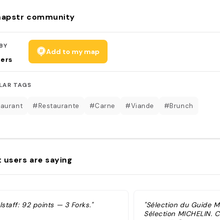
apstr community
BY
Add to my map
sers
LAR TAGS
aurant
#Restaurante
#Carne
#Viande
#Brunch
 users are saying
lstaff: 92 points — 3 Forks."
"Sélection du Guide 
Sélection MICHELIN. C