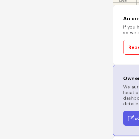
An err
If you 
so we c
Repo
Owner
We auto
locatio
dashboa
detaile
E