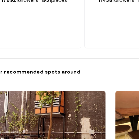
17992
followers
1931
places
11438
followers
r recommended spots around