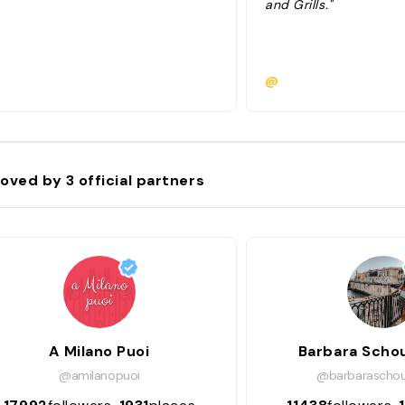
and Grills."
@
oved by
3
official partners
A Milano Puoi
Barbara Sch
@amilanopuoi
@barbarascho