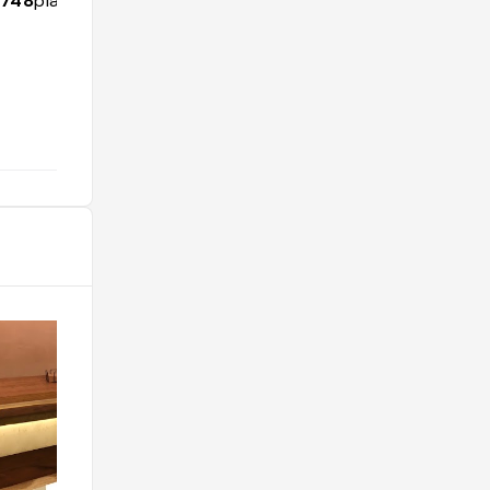
1748
places
274
followers
473
places