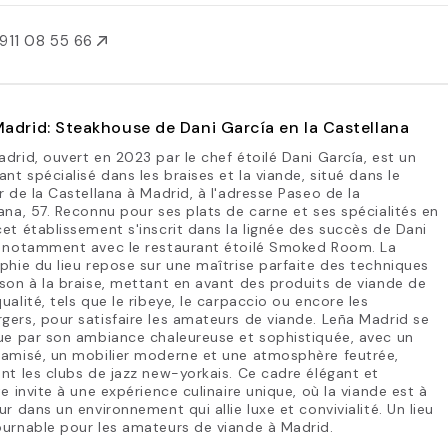
911 08 55 66
adrid: Steakhouse de Dani García en la Castellana
drid, ouvert en 2023 par le chef étoilé Dani García, est un
ant spécialisé dans les braises et la viande, situé dans le
r de la Castellana à Madrid, à l'adresse Paseo de la
ana, 57. Reconnu pour ses plats de carne et ses spécialités en
et établissement s'inscrit dans la lignée des succès de Dani
, notamment avec le restaurant étoilé Smoked Room. La
phie du lieu repose sur une maîtrise parfaite des techniques
son à la braise, mettant en avant des produits de viande de
ualité, tels que le ribeye, le carpaccio ou encore les
ers, pour satisfaire les amateurs de viande. Leña Madrid se
ue par son ambiance chaleureuse et sophistiquée, avec un
tamisé, un mobilier moderne et une atmosphère feutrée,
nt les clubs de jazz new-yorkais. Ce cadre élégant et
te invite à une expérience culinaire unique, où la viande est à
ur dans un environnement qui allie luxe et convivialité. Un lieu
urnable pour les amateurs de viande à Madrid.