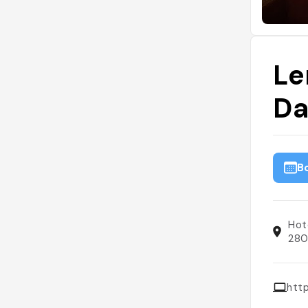
Le
Da
B
Hot
280
htt