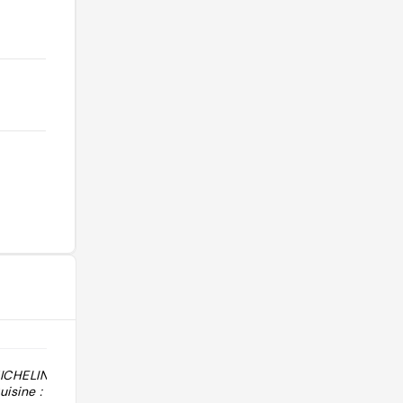
MICHELIN 2026 :
"Cuisine : Española. Notes Macarfi :
uisine : Meats
cuisine 7.7/10, décoration 8.2/10,