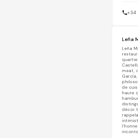
+34 
Leña M
Leña Ma
restaur
quartie
Castell
meat, c
García
philoso
de cuis
haute q
hamburg
disting
décor 
rappela
intimis
l'honne
inconto