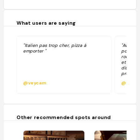
What users are saying
"Italien pas trop cher, pizza à
"Avis mit
emporter "
positif, 
rodé. À
et payée
disque q
presque
aucune a
@veycam
@
l’accuei
expéditi
et on m’
prix, al
prendre 
J’ai eu 
Other recommended spots around
surtout à
prendre 
bien d’ê
métiers 