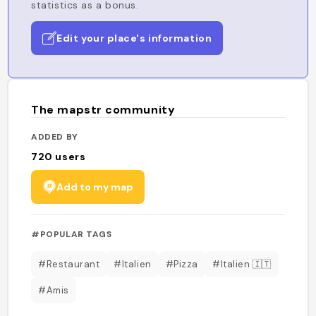
statistics as a bonus.
Edit your place's information
The mapstr community
ADDED BY
720
users
Add to my map
#POPULAR TAGS
#Restaurant
#Italien
#Pizza
#Italien 🇮🇹
#Amis