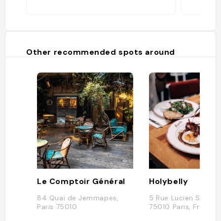
Other recommended spots around
Le Comptoir Général
Holybelly
84 Quai de Jemmapes,
5 Rue Lucien Sampai
Paris 75010
75010 Paris, France