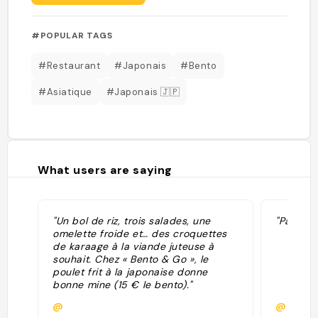
#POPULAR TAGS
#Restaurant
#Japonais
#Bento
#Asiatique
#Japonais 🇯🇵
What users are saying
"Un bol de riz, trois salades, une
"Pas ou 
omelette froide et… des croquettes
de karaage à la viande juteuse à
souhait. Chez « Bento & Go », le
poulet frit à la japonaise donne
bonne mine (15 € le bento)."
@
@