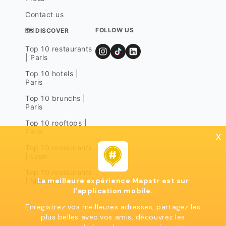
Contact us
FOLLOW US
🗺 DISCOVER
Top 10 restaurants
| Paris
Top 10 hotels |
Paris
Top 10 brunchs |
Paris
Top 10 rooftops |
Paris
x
Top 10 restaurants
| Lyon
Top 10 restaurants
La meilleure expérience Mapstr est sur
| Marseille
l'application mobile.
Enregistrez vos meilleures adresses, partagez les
plus belles avec vos amis, découvrez les