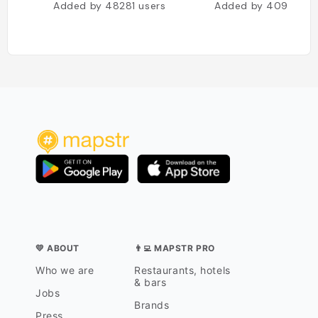
Added by
48281
users
Added by
40935
us
💛 ABOUT
👨‍💻 MAPSTR PRO
Who we are
Restaurants, hotels
& bars
Jobs
Brands
Press