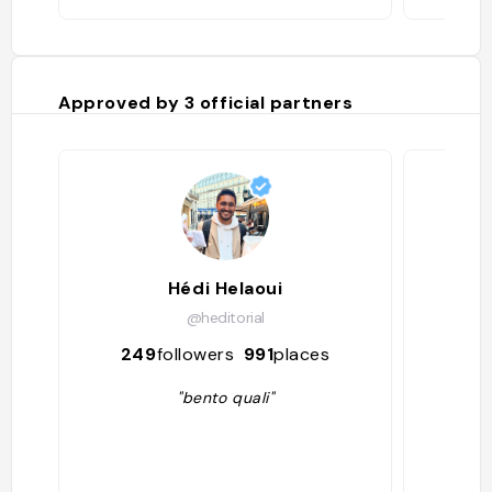
Approved by
3
official partners
Hédi Helaoui
@heditorial
249
followers
991
places
49
"bento quali"