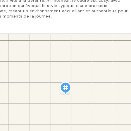
llé, invite à la détente. À l’intérieur, le cadre est cosy, avec
oration qui évoque le style typique d’une brasserie
nne, créant un environnement accueillant et authentique pour
s moments de la journée.