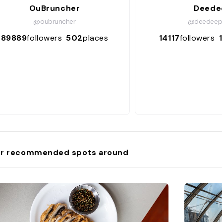
OuBruncher
Deede
@oubruncher
@deedeepa
89889
followers
502
places
14117
followers
r recommended spots around