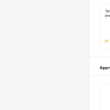
"b
en
@
Appr