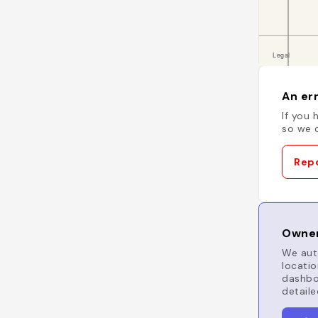
An err
If you 
so we c
Repo
Owner
We auto
locatio
dashboa
detaile