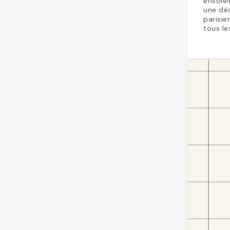
ensolei
une déc
parisie
tous le