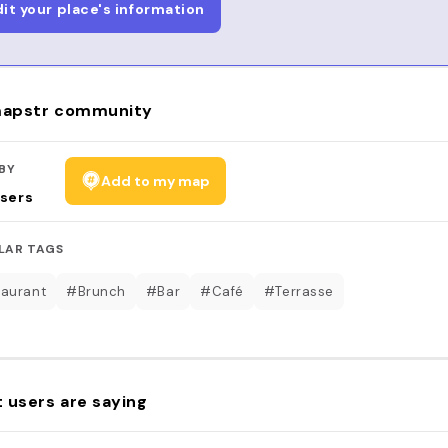
dit your place's information
apstr community
BY
Add to my map
sers
LAR TAGS
aurant
#Brunch
#Bar
#Café
#Terrasse
 users are saying