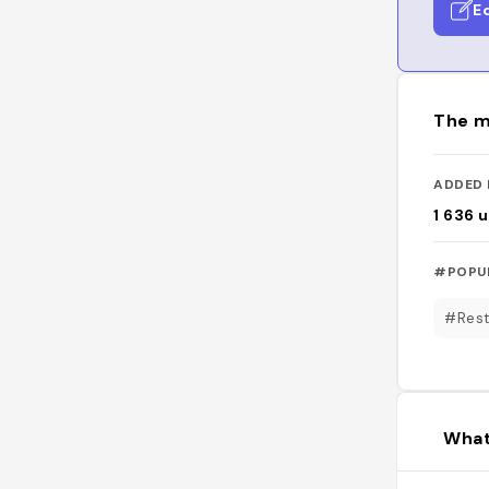
E
The m
ADDED 
1 636
u
#POPU
#Rest
What