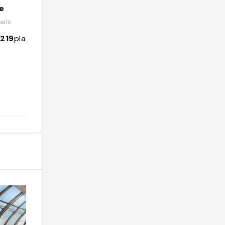
e
Alec Ramazzotti-Malin
ris
@alecramazzottimalin
1219
places
3722
followers
911
places