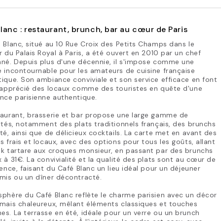
lanc : restaurant, brunch, bar au cœur de Paris
 Blanc, situé au 10 Rue Croix des Petits Champs dans le
r du Palais Royal à Paris, a été ouvert en 2010 par un chef
nné. Depuis plus d'une décennie, il s'impose comme une
 incontournable pour les amateurs de cuisine française
ique. Son ambiance conviviale et son service efficace en font
u apprécié des locaux comme des touristes en quête d'une
nce parisienne authentique.
taurant, brasserie et bar propose une large gamme de
ités, notamment des plats traditionnels français, des brunchs
té, ainsi que de délicieux cocktails. La carte met en avant des
s frais et locaux, avec des options pour tous les goûts, allant
ak tartare aux croques monsieur, en passant par des brunchs
 à 31€. La convivialité et la qualité des plats sont au cœur de
ience, faisant du Café Blanc un lieu idéal pour un déjeuner
mis ou un dîner décontracté.
phère du Café Blanc reflète le charme parisien avec un décor
mais chaleureux, mêlant éléments classiques et touches
s. La terrasse en été, idéale pour un verre ou un brunch