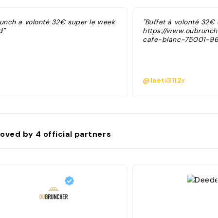
runch a volonté 32€ super le week
"Buffet à volonté 32€ 
d"
https://www.oubrunc
cafe-blanc-75001-96
@laeti3112r
oved by
4
official partners