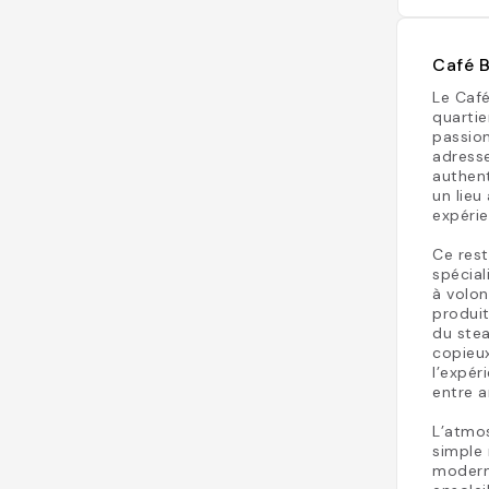
Café B
Le Café
quartie
passio
adresse
authent
un lie
expérie
Ce res
spécial
à volon
produit
du ste
copieux
l’expér
entre a
L’atmos
simple 
moderne