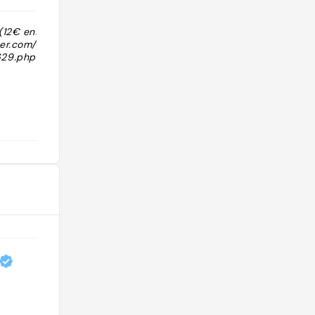
(12€ enfants)
"Bonne brasserie, brunch à volonté
her.com/brunch-
aussi le dimanche "
29.php"
@mariepgn