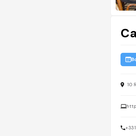
Ca
B
10 
htt
+33