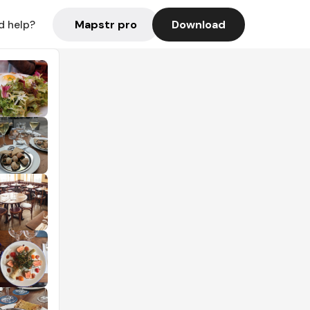
Mapstr pro
Download
d help?