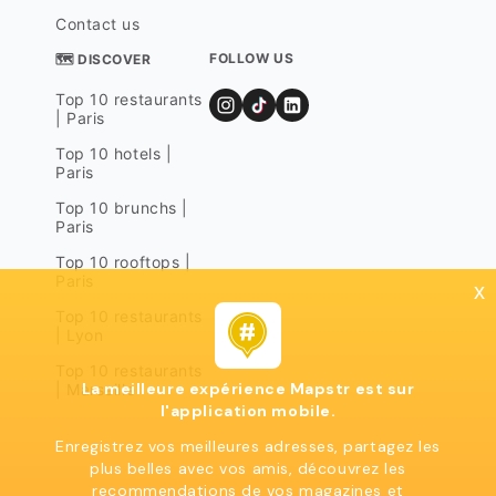
Contact us
FOLLOW US
🗺 DISCOVER
Top 10 restaurants
| Paris
Top 10 hotels |
Paris
Top 10 brunchs |
Paris
Top 10 rooftops |
Paris
x
Top 10 restaurants
| Lyon
Top 10 restaurants
La meilleure expérience Mapstr est sur
| Marseille
l'application mobile.
Enregistrez vos meilleures adresses, partagez les
plus belles avec vos amis, découvrez les
recommendations de vos magazines et