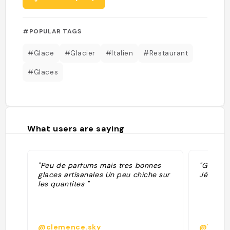
#POPULAR TAGS
#Glace
#Glacier
#Italien
#Restaurant
#Glaces
What users are saying
"Peu de parfums mais tres bonnes
"Glaces
glaces artisanales Un peu chiche sur
Jérôme 
les quantites "
@clemence.sky
@7zv4