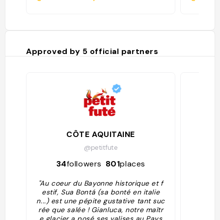
Approved by
5
official partners
CÔTE AQUITAINE
@petitfute
34
followers
801
places
81
"Au coeur du Bayonne historique et f
estif, Sua Bontá (sa bonté en italie
n...) est une pépite gustative tant suc
rée que salée ! Gianluca, notre maîtr
e glacier a posé ses valises au Pays