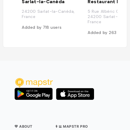
Sarlat-la-Canéda
24200 Sarlat-la-Canéda,
5 Rue Albéric Cahue
France
24200 Sarlat-la-Ca
France
Added by
718
users
Added by
263
users
💛 ABOUT
👨‍💻 MAPSTR PRO