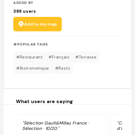
ADDED BY
386
users
Add to my map
#POPULAR TAGS
#Restaurant
#Français
#Terrasse
#Bistronomique
#Resto
What users are saying
"Sélection Gault&Millau France ·
"Cuisine
Sélection · 10/20."
d’ailleurs