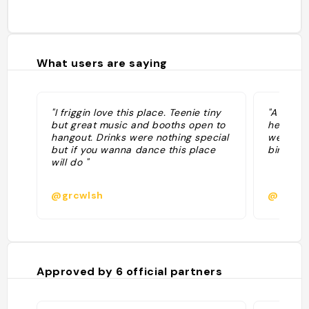
What users are saying
"I friggin love this place. Teenie tiny
"A decent
but great music and booths open to
here. We
hangout. Drinks were nothing special
we ende
but if you wanna dance this place
birthday
will do "
@grcwlsh
@tycha
Approved by
6
official partners