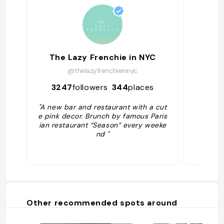
The Lazy Frenchie in NYC
@thelazyfrenchieinnyc
3247
followers
344
places
492
"A new bar and restaurant with a cut
e pink decor. Brunch by famous Paris
ian restaurant “Season” every weeke
nd "
Other recommended spots around