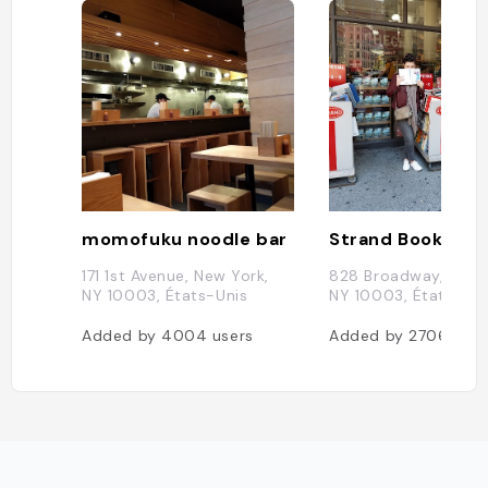
momofuku noodle bar
Strand Bookstor
171 1st Avenue, New York,
828 Broadway, New 
NY 10003, États-Unis
NY 10003, États-Uni
Added by
4004
users
Added by
2706
user