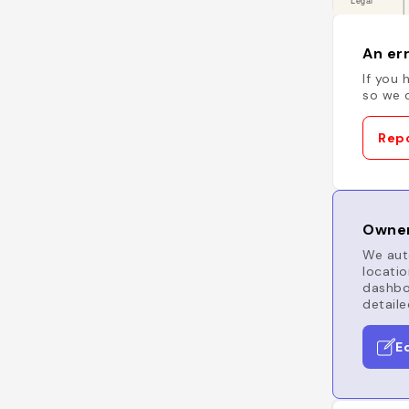
An err
If you 
so we c
Repo
Owner
We auto
locatio
dashboa
detaile
E