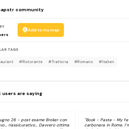
apstr community
BY
Add to my map
sers
LAR TAGS
aurant
#Ristorante
#Trattoria
#Romano
#Italien
 users are saying
iugno 26 - post esame Broker con
"Book - Pasta - My fa
lvo… riassicurativo… Davvero ottima
carbonara in Rome. I’m