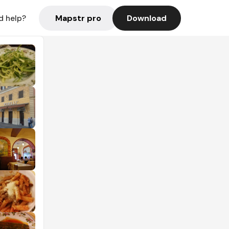
Mapstr pro
Download
d help?