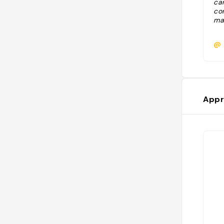
ca
con
mal
@
Appr