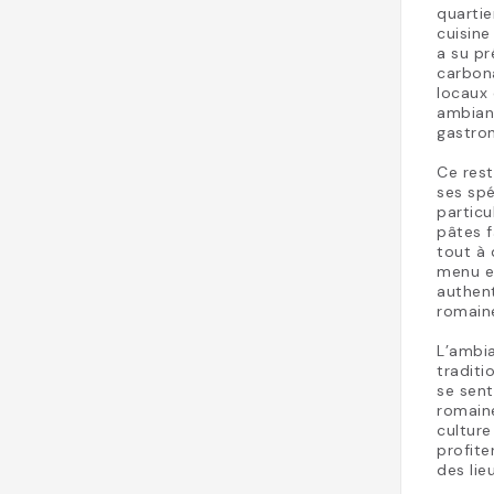
quartie
cuisine
a su pr
carbona
locaux 
ambianc
gastron
Ce rest
ses spé
particu
pâtes f
tout à 
menu en
authen
romain
L’ambia
traditi
se sent
romaine
culture
profite
des lie