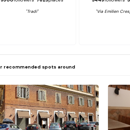
(roast suckling pig), t
(lamb innards), and t
"Tradi"
"Via Emilien Cres
See chapter 18 for mor
My favorite restauran
is Perilli. My favorite
is coratella, and I orde
see it on the menu, wh
only in the spring. Thei
excellent, and they ar
few places left that s
served with coda alla
“stewed oxtail.”"
r recommended spots around