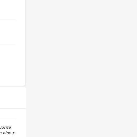
vorite
"Augusto Online booking possible"
 also partial to