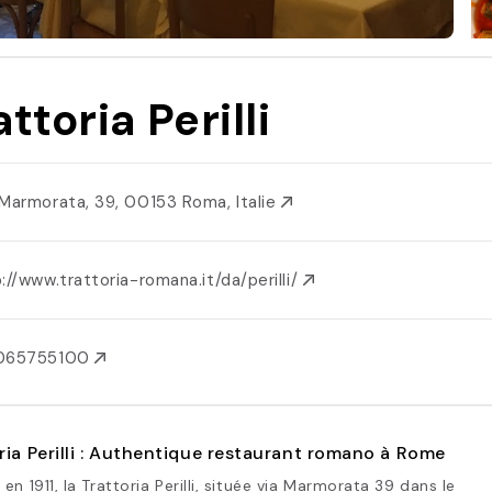
attoria Perilli
 Marmorata, 39, 00153 Roma, Italie
://www.trattoria-romana.it/da/perilli/
065755100
ria Perilli : Authentique restaurant romano à Rome
en 1911, la Trattoria Perilli, située via Marmorata 39 dans le