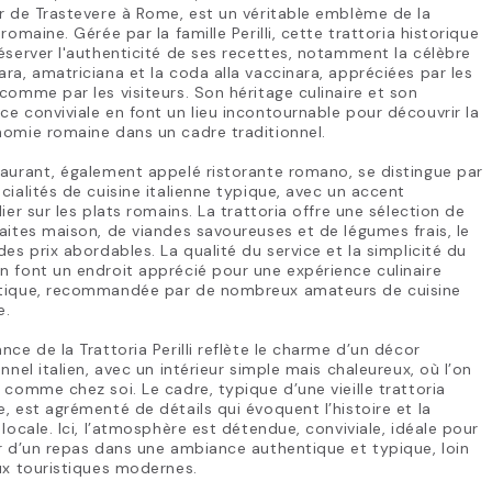
r de Trastevere à Rome, est un véritable emblème de la
 romaine. Gérée par la famille Perilli, cette trattoria historique
éserver l'authenticité de ses recettes, notamment la célèbre
ra, amatriciana et la coda alla vaccinara, appréciées par les
comme par les visiteurs. Son héritage culinaire et son
e conviviale en font un lieu incontournable pour découvrir la
omie romaine dans un cadre traditionnel.
aurant, également appelé ristorante romano, se distingue par
cialités de cuisine italienne typique, avec un accent
lier sur les plats romains. La trattoria offre une sélection de
aites maison, de viandes savoureuses et de légumes frais, le
des prix abordables. La qualité du service et la simplicité du
 font un endroit apprécié pour une expérience culinaire
tique, recommandée par de nombreux amateurs de cuisine
e.
nce de la Trattoria Perilli reflète le charme d’un décor
onnel italien, avec un intérieur simple mais chaleureux, où l’on
 comme chez soi. Le cadre, typique d’une vieille trattoria
, est agrémenté de détails qui évoquent l’histoire et la
 locale. Ici, l’atmosphère est détendue, conviviale, idéale pour
r d’un repas dans une ambiance authentique et typique, loin
ux touristiques modernes.