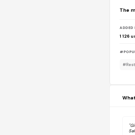
The m
ADDED 
1 126
u
#POPU
#Rest
What
"G
Sa