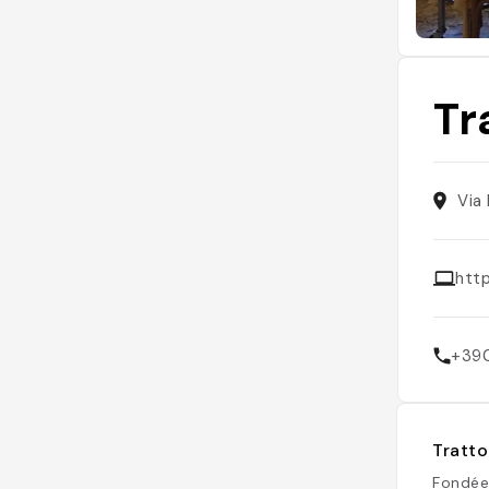
Tr
Via
http
+39
Tratto
Fondée 