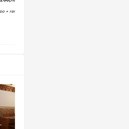
he coratella
he osso buco.
po + renzi"
e about Perilli.
t in Testaccio
 main dish there
r it every time I
ich is usually
r tripe is also
e one of the
till makes pasta
 vaccinara,