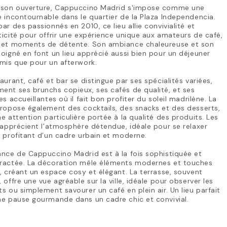
 son ouverture, Cappuccino Madrid s'impose comme une
 incontournable dans le quartier de la Plaza Independencia.
ar des passionnés en 2010, ce lieu allie convivialité et
icité pour offrir une expérience unique aux amateurs de café,
 et moments de détente. Son ambiance chaleureuse et son
oigné en font un lieu apprécié aussi bien pour un déjeuner
mis que pour un afterwork.
aurant, café et bar se distingue par ses spécialités variées,
nt ses brunchs copieux, ses cafés de qualité, et ses
es accueillantes où il fait bon profiter du soleil madrilène. La
ropose également des cocktails, des snacks et des desserts,
e attention particulière portée à la qualité des produits. Les
 apprécient l’atmosphère détendue, idéale pour se relaxer
 profitant d’un cadre urbain et moderne.
nce de Cappuccino Madrid est à la fois sophistiquée et
ractée. La décoration mêle éléments modernes et touches
, créant un espace cosy et élégant. La terrasse, souvent
 offre une vue agréable sur la ville, idéale pour observer les
s ou simplement savourer un café en plein air. Un lieu parfait
ne pause gourmande dans un cadre chic et convivial.