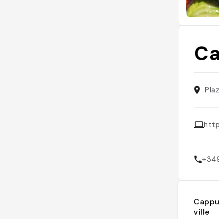
Ca
Pla
htt
+34
Cappuc
ville