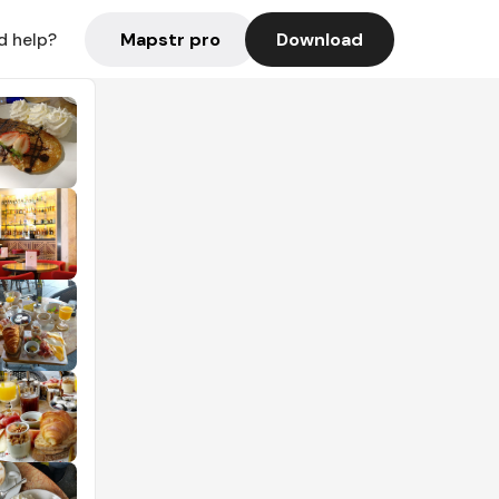
Mapstr pro
Download
d help?