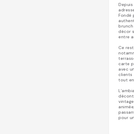
Depuis
adresse
Fondé p
authent
brunch
décor s
entre a
Ce rest
notamme
terrass
carte p
avec un
clients
tout en
L’ambia
décont
vintage
animée,
passant
pour u