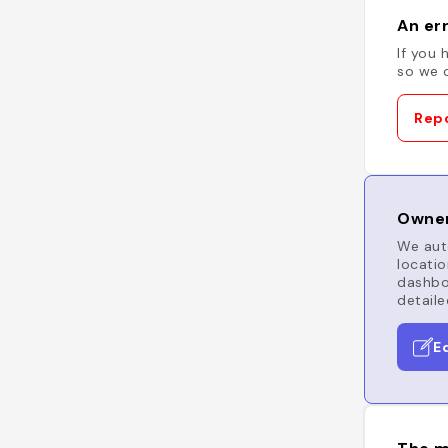
An err
If you 
so we c
Repo
Owner
We auto
locatio
dashboa
detaile
E