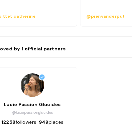
ittet.catherine
@pienvanderput
oved by
1
official partners
Lucie Passion Glucides
@luciepassionglucides
12258
followers
949
places