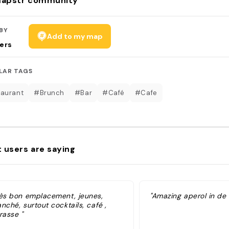
apstr community
BY
Add to my map
ers
LAR TAGS
aurant
#Brunch
#Bar
#Café
#Cafe
 users are saying
rès bon emplacement, jeunes,
"Amazing aperol in de
nché, surtout cocktails, café ,
rasse "