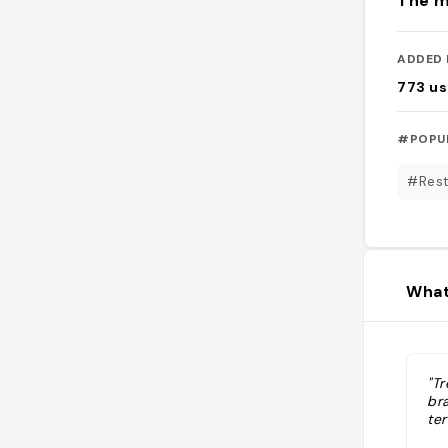
The m
ADDED 
773
us
#POPU
#Rest
What
"T
bra
ter