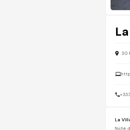
La
30 
http
+33
La Vil
Niché d