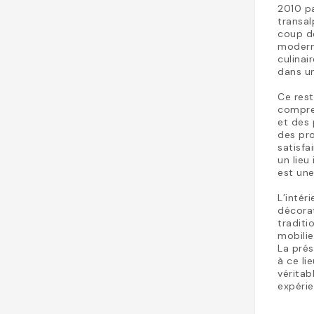
2010 pa
transal
coup de
moderni
culinai
dans un
Ce rest
compren
et des 
des pro
satisfa
un lieu
est une
L’intér
décora
traditi
mobilie
La prés
à ce li
vérita
expérie