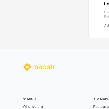
Le
Ch
Re
Ad
💛 ABOUT
👨‍💻 MAP
Who we are
Restauran