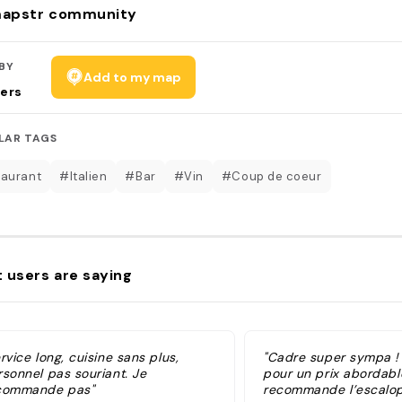
apstr community
BY
Add to my map
ers
LAR TAGS
aurant
#Italien
#Bar
#Vin
#Coup de coeur
 users are saying
rvice long, cuisine sans plus,
"Cadre super sympa !
rsonnel pas souriant. Je
pour un prix abordable
commande pas"
recommande l’escalope