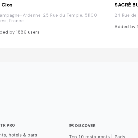
 Clos
SACRÉ B
ampagne-Ardenne, 25 Rue du Temple, 51100
24 Rue de
ims, France
Added by
ded by
1886
users
STR PRO
🗺 DISCOVER
ts, hotels & bars
Top 10 restaurants | Paris