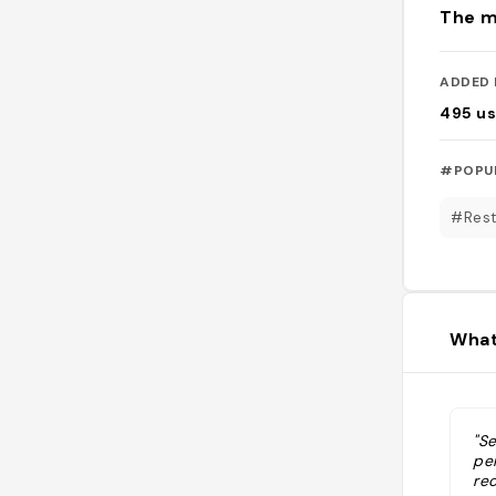
The m
ADDED 
495
us
#POPU
#Rest
What
"Se
pe
re