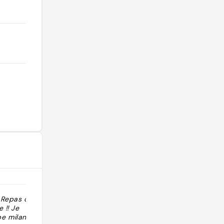
 Repas copieux
"Italien classe et traditionnel"
 !! Je
 milanaise !"