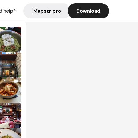
Mapstr pro
Download
d help?