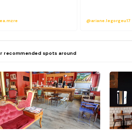
ea.mzre
@ariane.legorgeu17
r recommended spots around