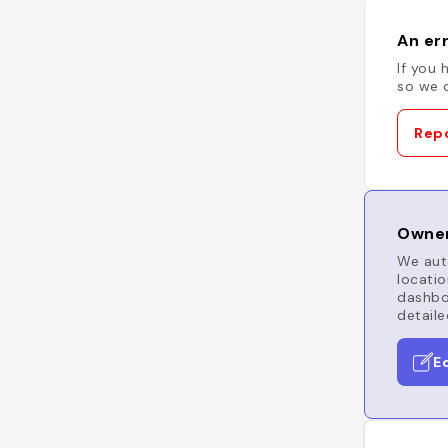
An err
If you 
so we c
Repo
Owner
We auto
locatio
dashboa
detaile
E