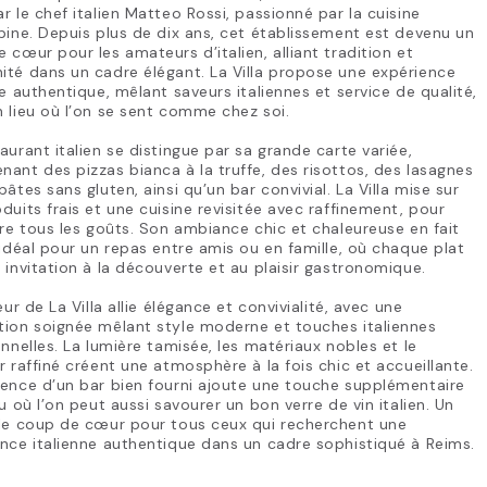
r le chef italien Matteo Rossi, passionné par la cuisine
pine. Depuis plus de dix ans, cet établissement est devenu un
 cœur pour les amateurs d’italien, alliant tradition et
té dans un cadre élégant. La Villa propose une expérience
re authentique, mêlant saveurs italiennes et service de qualité,
 lieu où l’on se sent comme chez soi.
aurant italien se distingue par sa grande carte variée,
ant des pizzas bianca à la truffe, des risottos, des lasagnes
pâtes sans gluten, ainsi qu’un bar convivial. La Villa mise sur
duits frais et une cuisine revisitée avec raffinement, pour
ire tous les goûts. Son ambiance chic et chaleureuse en fait
 idéal pour un repas entre amis ou en famille, où chaque plat
 invitation à la découverte et au plaisir gastronomique.
ieur de La Villa allie élégance et convivialité, avec une
tion soignée mêlant style moderne et touches italiennes
onnelles. La lumière tamisée, les matériaux nobles et le
r raffiné créent une atmosphère à la fois chic et accueillante.
ence d’un bar bien fourni ajoute une touche supplémentaire
eu où l’on peut aussi savourer un bon verre de vin italien. Un
ble coup de cœur pour tous ceux qui recherchent une
nce italienne authentique dans un cadre sophistiqué à Reims.