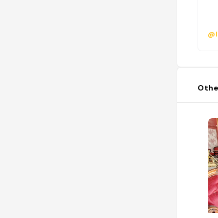
@l
Othe