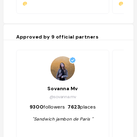
@
@andre
Approved by
9
official partners
Sovanna Mv
@sovanna.mv
9300
followers
7623
places
361
"Sandwich jambon de Paris "
"MW 