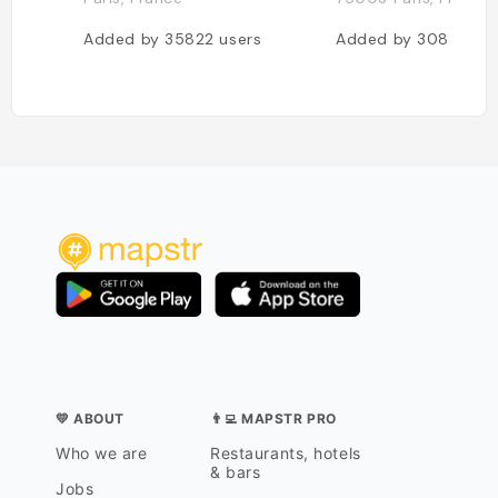
Added by
35822
users
Added by
30834
us
💛 ABOUT
👨‍💻 MAPSTR PRO
Who we are
Restaurants, hotels
& bars
Jobs