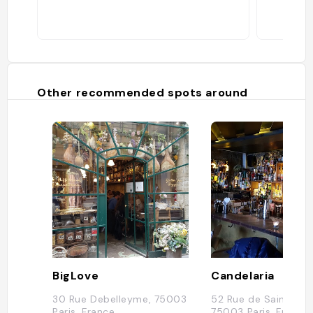
Other recommended spots around
BigLove
Candelaria
30 Rue Debelleyme, 75003
52 Rue de Saintonge
Paris, France
75003 Paris, France