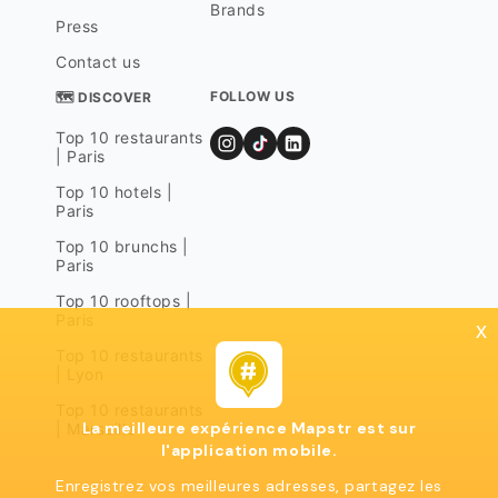
Brands
Press
Contact us
FOLLOW US
🗺 DISCOVER
Top 10 restaurants
| Paris
Top 10 hotels |
Paris
Top 10 brunchs |
Paris
Top 10 rooftops |
Paris
x
Top 10 restaurants
| Lyon
Top 10 restaurants
La meilleure expérience Mapstr est sur
| Marseille
l'application mobile.
Enregistrez vos meilleures adresses, partagez les