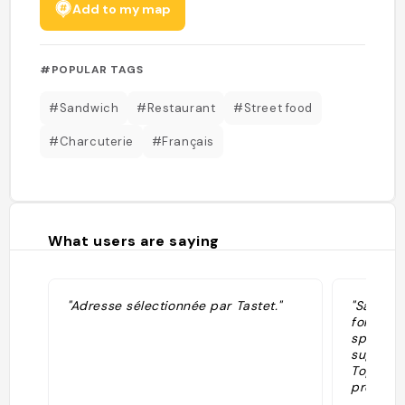
Add to my map
#POPULAR TAGS
#Sandwich
#Restaurant
#Street food
#Charcuterie
#Français
What users are saying
"Adresse sélectionnée par Tastet."
"Salumer
formaggi 
spagnoli
suggestiv
Top: salu
prezzi."