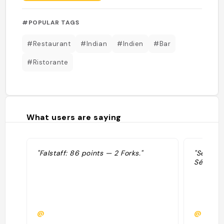
#POPULAR TAGS
#Restaurant
#Indian
#Indien
#Bar
#Ristorante
What users are saying
"Falstaff: 86 points — 2 Forks."
"Sélecti
Sélectio
@
@