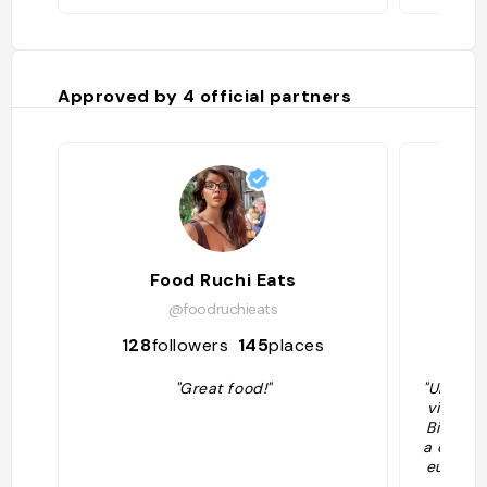
Approved by
4
official partners
Food Ruchi Eats
@foodruchieats
128
followers
145
places
2
"Great food!"
"Une cui
vie ici,
Biryani 
a carte 
eux, ép
servis 