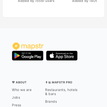
Added by
15581
users
Added by
14069
use
💛 ABOUT
👨‍💻 MAPSTR PRO
Who we are
Restaurants, hotels
& bars
Jobs
Brands
Press