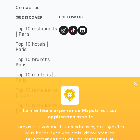
Contact us
FOLLOW US
🗺 DISCOVER
Top 10 restaurants
| Paris
Top 10 hotels |
Paris
Top 10 brunchs |
Paris
Top 10 rooftops |
Paris
x
Top 10 restaurants
| Lyon
Top 10 restaurants
La meilleure expérience Mapstr est sur
| Marseille
l'application mobile.
Enregistrez vos meilleures adresses, partagez les
plus belles avec vos amis, découvrez les
recommendations de vos magazines et