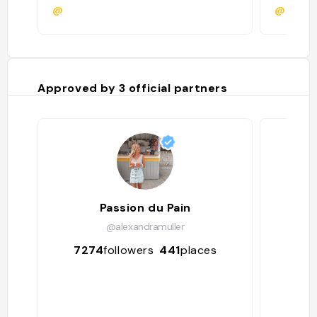
@
@lflrt
Approved by
3
official partners
Passion du Pain
@alexandramuller
7274
followers
441
places
481