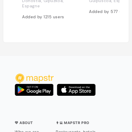
Donostia, Gipuzkoa,
Guipuscoa, Espagne
Espagne
Added by
577
users
Added by
1215
users
💛 ABOUT
👨‍💻 MAPSTR PRO
Who we are
Restaurants, hotels