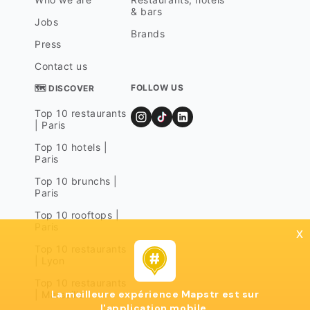
& bars
Jobs
Brands
Press
Contact us
FOLLOW US
🗺 DISCOVER
Top 10 restaurants
| Paris
Top 10 hotels |
Paris
Top 10 brunchs |
Paris
Top 10 rooftops |
Paris
x
Top 10 restaurants
| Lyon
Top 10 restaurants
La meilleure expérience Mapstr est sur
| Marseille
l'application mobile.