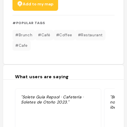
Add to my map
#POPULAR TAGS
#Brunch
#Café
#Coffee
#Restaurant
#Cafe
What users are saying
"Solete Guía Repsol · Cafetería ·
"Brunch
Soletes de Otoño 2023."
notamme
ibérique