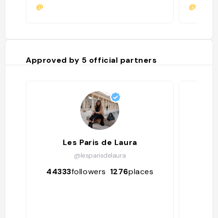
@
@hcorn
Approved by
5
official partners
Les Paris de Laura
Bur
@lesparisdelaura
44333
followers
1276
places
119