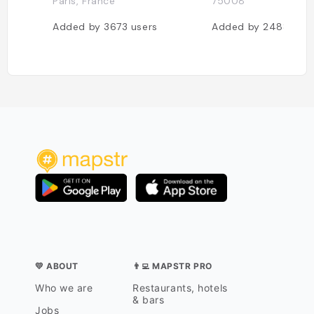
Paris, France
75008
Added by
3673
users
Added by
2488
use
💛 ABOUT
👨‍💻 MAPSTR PRO
Who we are
Restaurants, hotels
& bars
Jobs