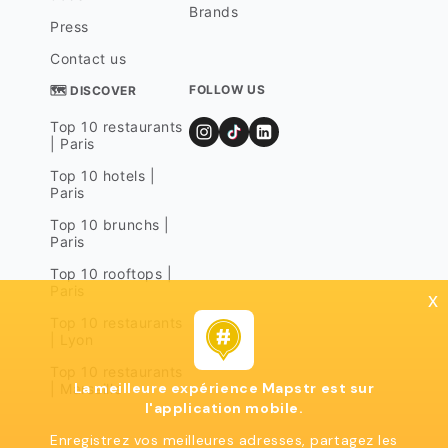
Brands
Press
Contact us
FOLLOW US
🗺 DISCOVER
Top 10 restaurants
| Paris
Top 10 hotels |
Paris
Top 10 brunchs |
Paris
Top 10 rooftops |
Paris
x
Top 10 restaurants
| Lyon
Top 10 restaurants
La meilleure expérience Mapstr est sur
| Marseille
l'application mobile.
Enregistrez vos meilleures adresses, partagez les