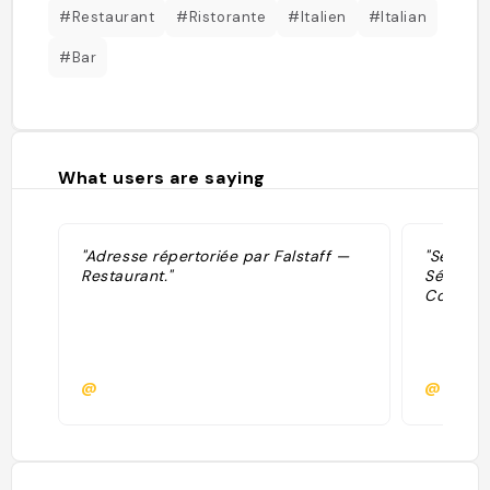
#Restaurant
#Ristorante
#Italien
#Italian
#Bar
What users are saying
"Adresse répertoriée par Falstaff —
"Sélecti
Restaurant."
Sélectio
Contemp
@
@