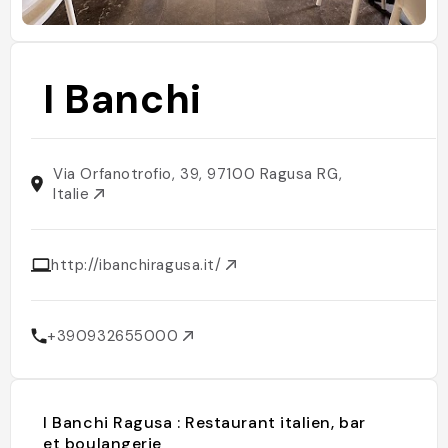
I Banchi
Via Orfanotrofio, 39, 97100 Ragusa RG,
Italie
http://ibanchiragusa.it/
+390932655000
I Banchi Ragusa : Restaurant italien, bar
et boulangerie