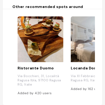
Other recommended spots around
Ristorante Duomo
Via Bocchieri, 31, Località
Via XI Febbraio, 15, 
Ragusa Ibla, 97100 Ragusa
Ragusa RG, Italie
RG, Italie
Added by
162
users
Added by
420
users