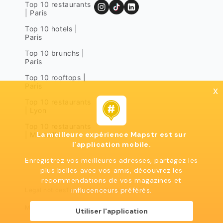
Top 10 restaurants
| Paris
Top 10 hotels |
Paris
Top 10 brunchs |
Paris
Top 10 rooftops |
Paris
x
Top 10 restaurants
| Lyon
Top 10 restaurants
La meilleure expérience Mapstr est sur
| Marseille
l'application mobile.
Enregistrez vos meilleures adresses, partagez les
plus belles avec vos amis, découvrez les
recommendations de vos magazines et
influcenceurs préférés.
Legal notices
Terms of use
Privacy policy
Mapstr 2024 | All rights reserved
Utiliser l'application