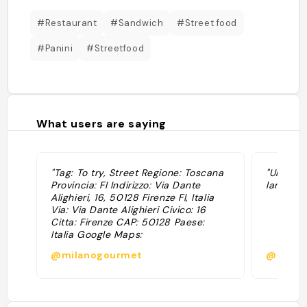
#Restaurant
#Sandwich
#Street food
#Panini
#Streetfood
What users are saying
"Tag: To try, Street Regione: Toscana
"Une ins
Provincia: FI Indirizzo: Via Dante
lampredo
Alighieri, 16, 50128 Firenze FI, Italia
Via: Via Dante Alighieri Civico: 16
Citta: Firenze CAP: 50128 Paese:
Italia Google Maps:
https://www.google.com/maps/search/?
@milanogourmet
@nicol
api=1&query=43.770977,11.256203
Coordinate: 43.770977,
11.256203000000001"