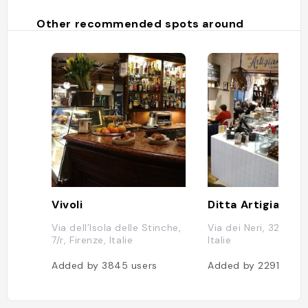
Other recommended spots around
Vivoli
Ditta Artigianale
Via dell’Isola delle Stinche,
Via dei Neri, 32/R, Fi
7/r, Firenze, Italie
Italie
Added by
3845
users
Added by
2291
user