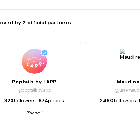
oved by
2
official partners
Poptails by LAPP
Maudine
@poptailsbylapp
@justemaudi
323
followers
674
places
2460
followers
"Diane "