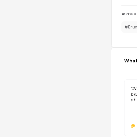
#POPU
#Bru
What
"I
br
et 
@