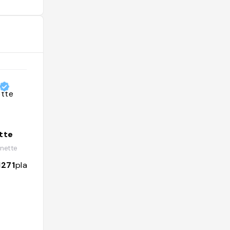
tte
nette
1271
places