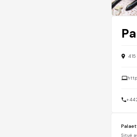
Pa
415
htt
+44
Palaet
Situé a