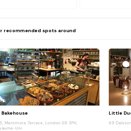
r recommended spots around
 Bakehouse
Little Du
5, Mentmore Terrace, London E8 3PH,
69 Dalsto
yaume-Uni