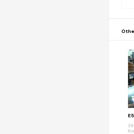
Othe
E5
39
Ro