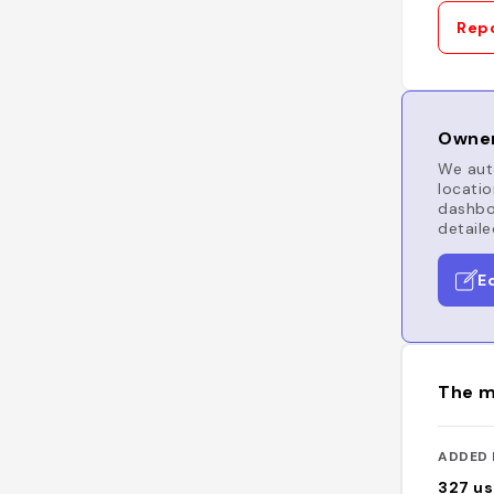
Repo
Owner
We auto
locatio
dashboa
detaile
E
The m
ADDED 
327
us