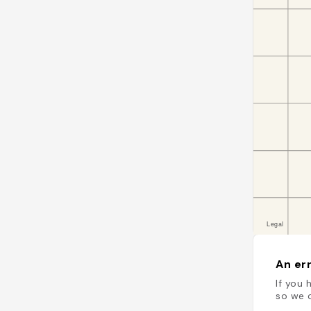
An err
If you 
so we c