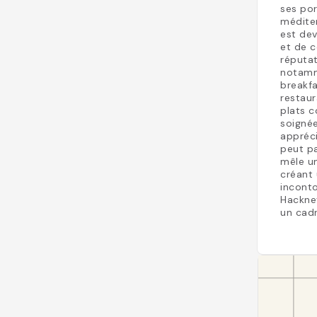
ses por
méditer
est de
et de c
réputat
notamm
breakfa
restaur
plats c
soignée
appréci
peut pa
mêle un
créant 
incont
Hackney
un cadr