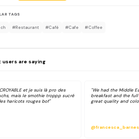
LAR TAGS
nch
#Restaurant
#Café
#Cafe
#Coffee
 users are saying
NCROYABLE et je suis là pro des
"We had the Middle E
uchs, mais le smothie troppp sucré
breakfast and the full 
les haricots rouges bof"
great quality and colou
@francesca_barne