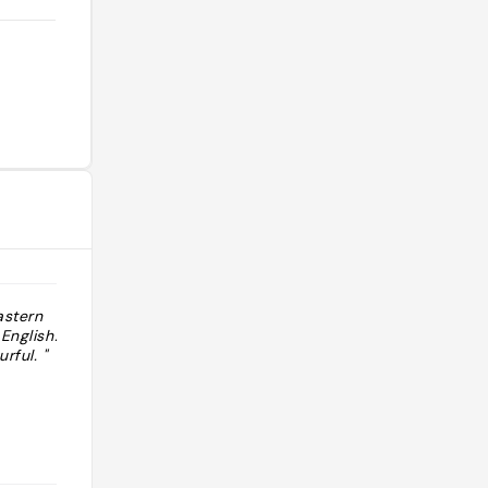
astern
"delicious brunch with great prices in
English. It was
hackney central! giving 4.5 ⭐ for the
rful. "
slow service"
s
@meganroseseymour