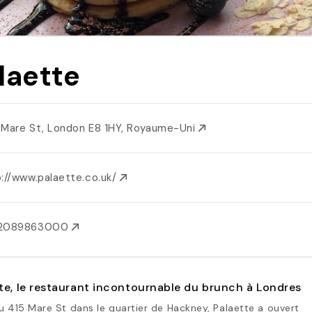
laette
 Mare St, London E8 1HY, Royaume-Uni
p://www.palaette.co.uk/
2089863000
te, le restaurant incontournable du brunch à Londres
u 415 Mare St dans le quartier de Hackney, Palaette a ouvert