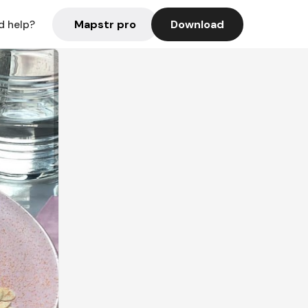
Mapstr pro
Download
d help?