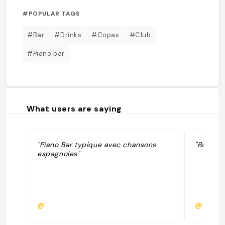
#POPULAR TAGS
#Bar
#Drinks
#Copas
#Club
#Piano bar
What users are saying
"Piano Bar typique avec chansons
"Bar a t
espagnoles"
@
@