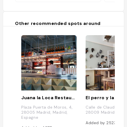
Other recommended spots around
Juana la Loca Restaurant
El perro y la gall
Plaza Puerta de Moros, 4,
Calle de Claudio Coel
28005 Madrid, Madrid,
28009 Madrid, Esp
Espagne
Added by
2523
user