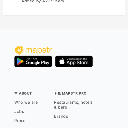
Added by
4277
users
💛 ABOUT
👨‍💻 MAPSTR PRO
Who we are
Restaurants, hotels
& bars
Jobs
Brands
Press