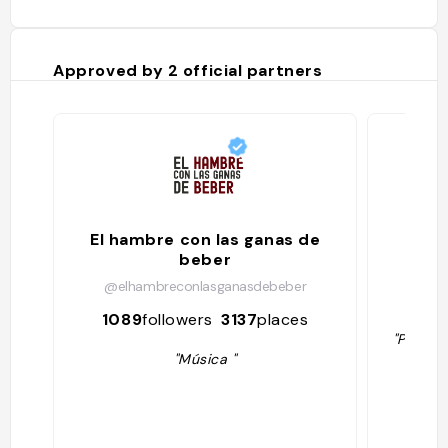
Approved by
2
official partners
El hambre con las ganas de
beber
@elhambreconlasganasdebeber
70
1089
followers
3137
places
"Plus d'
"Música "