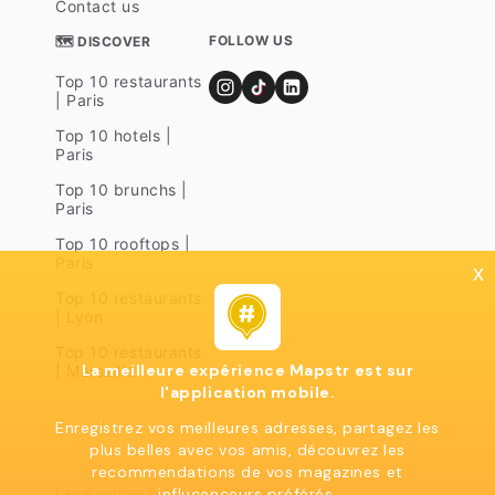
Contact us
FOLLOW US
🗺 DISCOVER
Top 10 restaurants
| Paris
Top 10 hotels |
Paris
Top 10 brunchs |
Paris
Top 10 rooftops |
Paris
x
Top 10 restaurants
| Lyon
Top 10 restaurants
La meilleure expérience Mapstr est sur
| Marseille
l'application mobile.
Enregistrez vos meilleures adresses, partagez les
plus belles avec vos amis, découvrez les
recommendations de vos magazines et
influcenceurs préférés.
Legal notices
Terms of use
Privacy policy