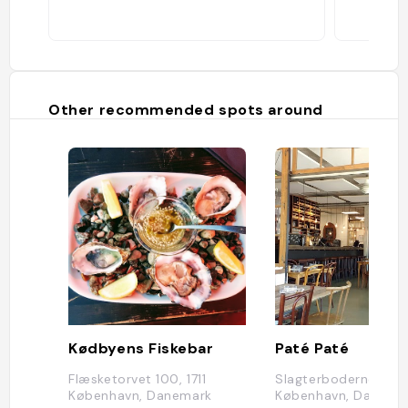
Other recommended spots around
Kødbyens Fiskebar
Paté Paté
Flæsketorvet 100, 1711
Slagterboderne 1, 17
København, Danemark
København, Danema