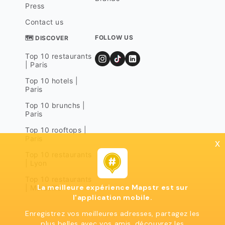
Press
Contact us
FOLLOW US
🗺 DISCOVER
Top 10 restaurants
| Paris
Top 10 hotels |
Paris
Top 10 brunchs |
Paris
Top 10 rooftops |
Paris
x
Top 10 restaurants
| Lyon
Top 10 restaurants
La meilleure expérience Mapstr est sur
| Marseille
l'application mobile.
Enregistrez vos meilleures adresses, partagez les
plus belles avec vos amis, découvrez les