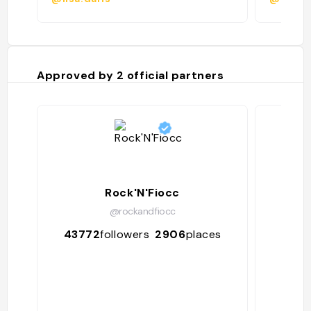
Approved by
2
official partners
Rock'N'Fiocc
Refu
@rockandfiocc
43772
followers
2906
places
1288