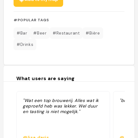
#POPULAR TAGS
#Bar
#Beer
#Restaurant
#Bière
#Drinks
What users are saying
"Wat een top brouwerij. Alles wat ik
"birreri
geproefd heb was lekker. Wel duur
en tasting is niet mogelijk."
@lisa.daris
@charli