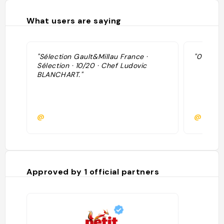
What users are saying
"Sélection Gault&Millau France ·
"07/25 :
Sélection · 10/20 · Chef Ludovic
BLANCHART."
@
@heme
Approved by
1
official partners