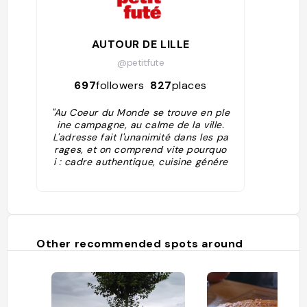
AUTOUR DE LILLE
@petitfute
697
followers
827
places
"Au Coeur du Monde se trouve en ple
ine campagne, au calme de la ville.
L'adresse fait l'unanimité dans les pa
rages, et on comprend vite pourquo
i : cadre authentique, cuisine génére
use, accueil convivial, sans oublier le
s jeux traditionnels. Un choix peu éte
ndu à la carte nous garanti la fraîche
ur des produits. Planches régionales,
carbonade flamande au pain d'épice
s, welsh, andouillette, crème brûlée e
Other recommended spots around
t tartes maison. Une formule gagnant
e pleine de goût, accompagnée d'un
e bonne bière, à déguster à proximit
é de la cheminée l'hiver ou en terrass
e l'été (jeux pour enfants). Rapport q