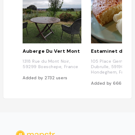
ualité/prix remarquable. Parmi les me
illeures adresses du secteur. Tout pr
ès de Cassel et voisin immédiat du s
uperbe Moulin le Steenmeulen."
Auberge Du Vert Mont
1318 Rue du Mont Noir,
105 Place Germain
59299 Boeschepe, France
Dubrulle, 59190
Hondeghem, France
Added by
2732
users
Added by
666
users