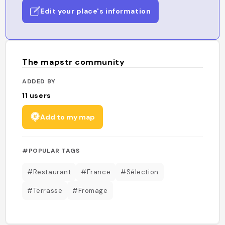
Edit your place's information
The mapstr community
ADDED BY
11
users
Add to my map
#POPULAR TAGS
#Restaurant
#France
#Sélection
#Terrasse
#Fromage