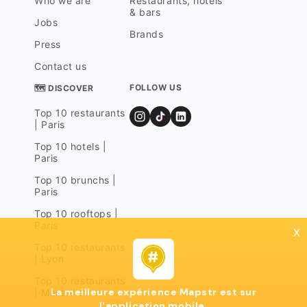
Who we are
Restaurants, hotels
& bars
Jobs
Brands
Press
Contact us
FOLLOW US
🗺 DISCOVER
Top 10 restaurants
| Paris
Top 10 hotels |
Paris
Top 10 brunchs |
Paris
Top 10 rooftops |
Paris
x
Top 10 restaurants
| Lyon
Top 10 restaurants
La meilleure expérience Mapstr est sur
| Marseille
l'application mobile.