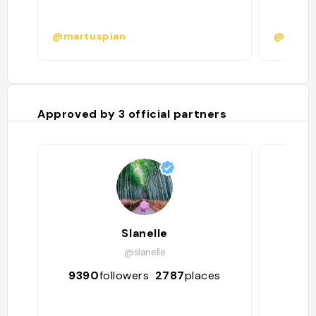
@martuspian
@larziz
Approved by
3
official partners
Slanelle
I
@slanelle
9390
followers
2787
places
259