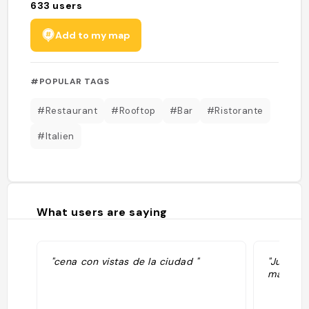
633
users
Add to my map
#POPULAR TAGS
#Restaurant
#Rooftop
#Bar
#Ristorante
#Italien
What users are saying
"cena con vistas de la ciudad "
"Juste p
manger 