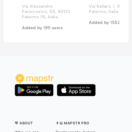
Via Alessandro
Via Ballaro, 1, 90134
Paternostro, 58, 90133
Palermo, Italie
Palermo PA, Italie
Added by
1552
user
Added by
1911
users
💛 ABOUT
👨‍💻 MAPSTR PRO