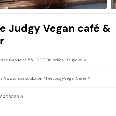
e Judgy Vegan café &
r
 des Capucins 55, 1000 Bruxelles, Belgique
ps://www.facebook.com/TheJudgyVeganCafe/
25408038