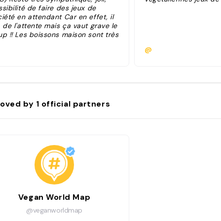
sibilité de faire des jeux de
iété en attendant Car en effet, il
 de l'attente mais ça vaut grave le
up !! Les boissons maison sont très
nes ! Le restau faisait aussi
@
icerie et vendait des produits
ganes !"
oved by
1
official partners
Vegan World Map
@veganworldmap