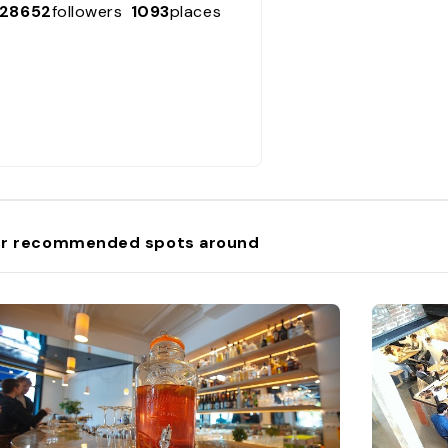
28652
followers
1093
places
r recommended spots around