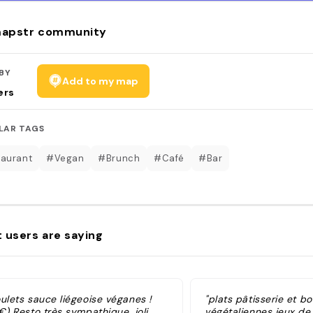
apstr community
BY
Add to my map
ers
LAR TAGS
aurant
#Vegan
#Brunch
#Café
#Bar
 users are saying
ulets sauce liégeoise véganes !
"plats pâtisserie et b
€) Resto très sympathique, joli,
végétaliennes jeux de 