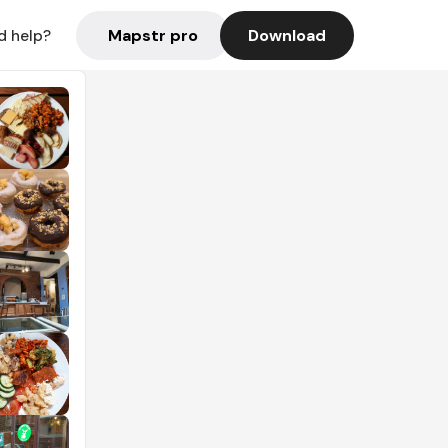
Mapstr pro
Download
d help?