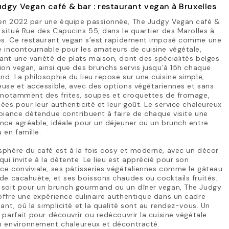
dgy Vegan café & bar : restaurant vegan à Bruxelles
en 2022 par une équipe passionnée, The Judgy Vegan café &
 situé Rue des Capucins 55, dans le quartier des Marolles à
les. Ce restaurant vegan s’est rapidement imposé comme une
 incontournable pour les amateurs de cuisine végétale,
nt une variété de plats maison, dont des spécialités belges
ion vegan, ainsi que des brunchs servis jusqu’à 15h chaque
d. La philosophie du lieu repose sur une cuisine simple,
use et accessible, avec des options végétariennes et sans
, notamment des frites, soupes et croquettes de fromage,
ées pour leur authenticité et leur goût. Le service chaleureux
biance détendue contribuent à faire de chaque visite une
nce agréable, idéale pour un déjeuner ou un brunch entre
 en famille.
phère du café est à la fois cosy et moderne, avec un décor
qui invite à la détente. Le lieu est apprécié pour son
e conviviale, ses pâtisseries végétaliennes comme le gâteau
de cacahuète, et ses boissons chaudes ou cocktails fruités.
 soit pour un brunch gourmand ou un dîner vegan, The Judgy
ffre une expérience culinaire authentique dans un cadre
lant, où la simplicité et la qualité sont au rendez-vous. Un
 parfait pour découvrir ou redécouvrir la cuisine végétale
n environnement chaleureux et décontracté.