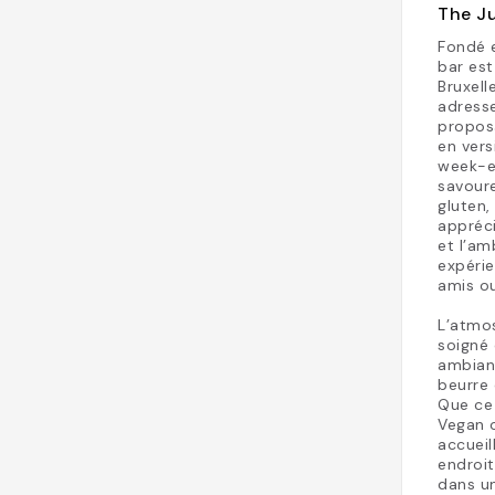
The Ju
Fondé 
bar est
Bruxel
adresse
proposa
en vers
week-en
savoure
gluten
appréci
et l’am
expérie
amis ou
L’atmos
soigné 
ambianc
beurre 
Que ce
Vegan o
accueil
endroit
dans u