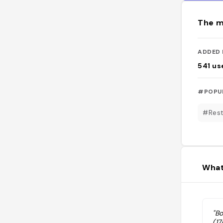
The m
ADDED 
541
us
#POPU
#Rest
What
"Bo
(17