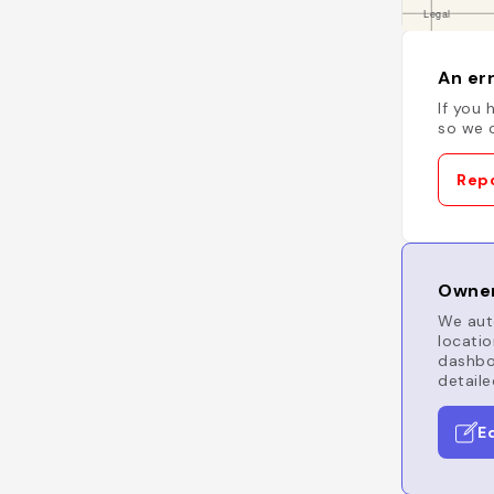
An err
If you 
so we c
Repo
Owner
We auto
locatio
dashboa
detaile
E