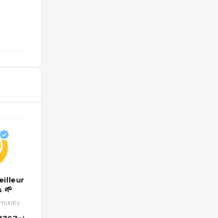
@sabrinagva
eilleures
Vittoria Tomassini
 🌱
@vittoriatomassini
munity
6913
followers
1466
places