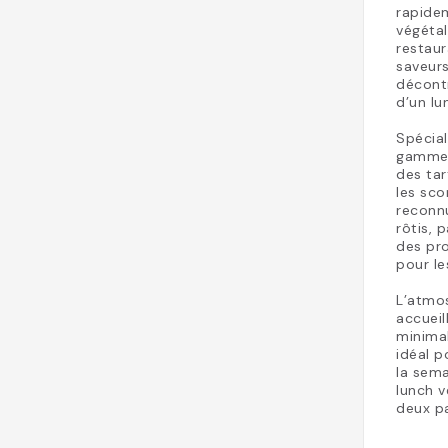
rapide
végétal
restaur
saveurs
décontr
d’un lu
Spécial
gamme 
des ta
les sco
reconnu
rôtis, 
des pro
pour le
L’atmo
accueil
minima
idéal p
la sema
lunch v
deux p