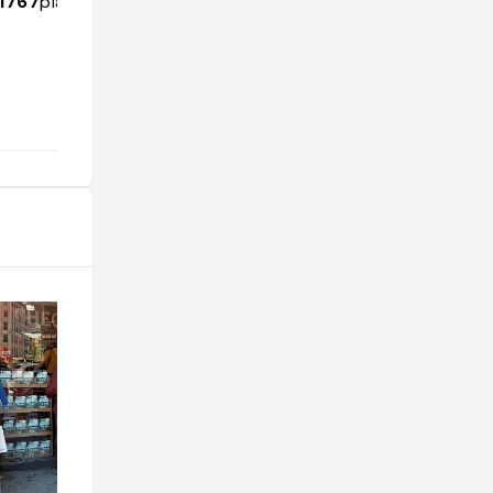
1767
places