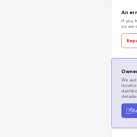
An err
If you 
so we c
Repo
Owner
We auto
locatio
dashboa
detaile
E