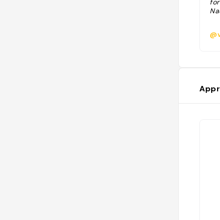
fo
Na
@v
Appr