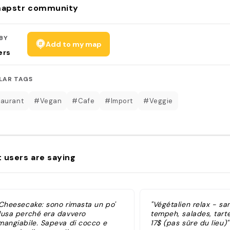
apstr community
BY
Add to my map
ers
LAR TAGS
aurant
#Vegan
#Cafe
#Import
#Veggie
 users are saying
 Cheesecake: sono rimasta un po'
"Végétalien relax - s
lusa perché era davvero
tempeh, salades, tarte
mangiabile. Sapeva di cocco e
17$ (pas sûre du lieu)"