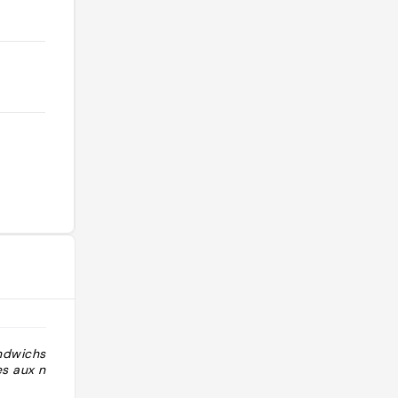
andwichs au
"carot soup bethenny frankel"
s aux noix ~ 11-