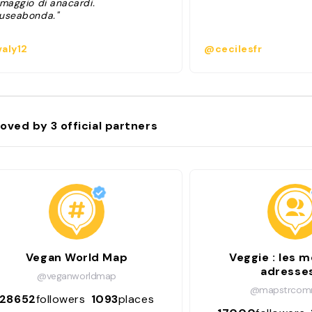
rmaggio di anacardi.
useabonda."
aly12
@cecilesfr
oved by
3
official partners
Vegan World Map
Veggie : les m
adresses
@veganworldmap
@mapstrcom
28652
followers
1093
places