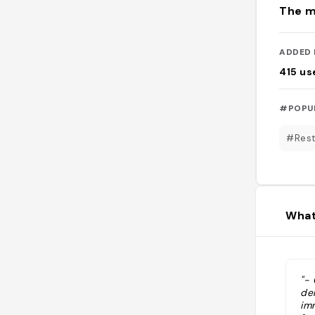
The m
ADDED 
415
us
#POPU
#Rest
What
"-
de
im