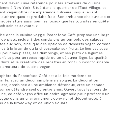
ment devenu une référence pour les amateurs de cuisine
ienne à New York. Situé dans le quartier de l’East Village, ce
ant vegan offre une expérience culinaire unique, alliant
 authentiques et produits frais. Son ambiance chaleureuse et
actée attire aussi bien les locaux que les touristes en quête
nch sain et savoureux.
isé dans la cuisine veggie, Peacefood Café propose une large
de plats, incluant des sandwichs au tempeh, des salades,
rtes aux noix, ainsi que des options de desserts vegan comme
nes à la lavande ou la cheesecake aux fruits. Le lieu est aussi
 pour ses pizzas, ses dumplings, et ses plats de légumes
parfaits pour un repas rapide ou un déjeuner léger. La qualité
duits et la créativité des recettes en font un incontournable
s amateurs de cuisine vegan.
sphère du Peacefood Café est à la fois moderne et
lante, avec un décor simple mais soigné. La décoration
liste, combinée à une ambiance détendue, crée un espace
our se détendre seul ou entre amis. Ouvert tous les jours de
ine, ce café vegan offre un cadre agréable pour profiter d’un
eggie dans un environnement convivial et décontracté, à
as de la Broadway et de Union Square.