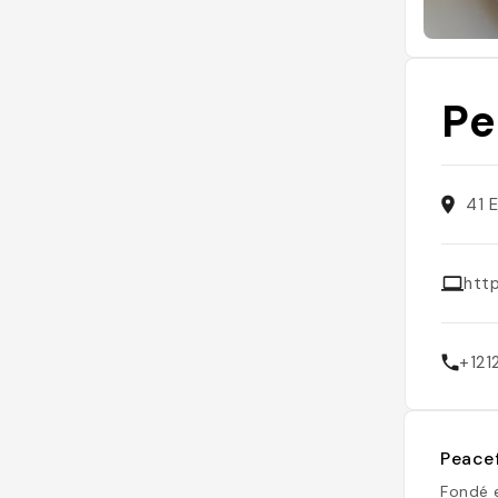
Pe
41 
htt
+12
Peacef
Fondé 