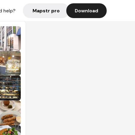
Mapstr pro
Download
d help?