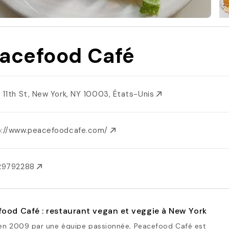
acefood Café
E 11th St, New York, NY 10003, États-Unis
p://www.peacefoodcafe.com/
129792288
ood Café : restaurant vegan et veggie à New York
en 2009 par une équipe passionnée, Peacefood Café est