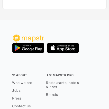
A suivre
oriandre
e wasabi
es, sau
o du 27 
la planc
noisett
catalan
Une cuis
t des l
Belle c
marqué
💛 ABOUT
👨‍💻 MAPSTR PRO
Who we are
Restaurants, hotels
& bars
Jobs
Brands
Press
Contact us