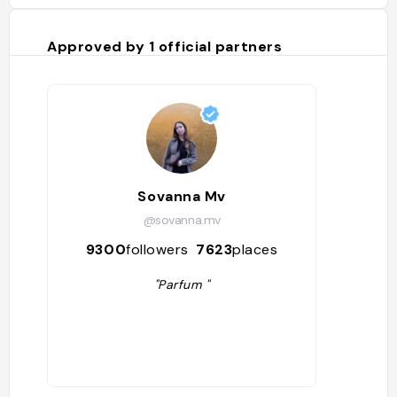
Approved by
1
official partners
Sovanna Mv
@sovanna.mv
9300
followers
7623
places
"Parfum "