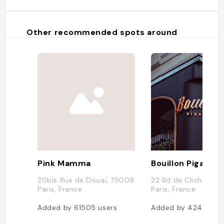
Other recommended spots around
Pink Mamma
Bouillon Pigalle
20bis Rue de Douai, 75009
22 Bd de Clichy, 750
Paris, France
Paris, France
Added by
61505
users
Added by
42470
us