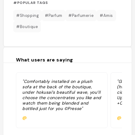
#POPULAR TAGS
#Shopping
#Parfum
#Parfumerie
#Amis
#Boutique
What users are saying
"Comfortably installed on a plush
"Google
sofa at the back of the boutique,
(http://
under hokusai’s beautiful wave, you’ll
cid=179
choose the concentrates you like and
Updated:
watch them being blended and
+0100"
bottled just for you ©Presse"
@
@hupfe