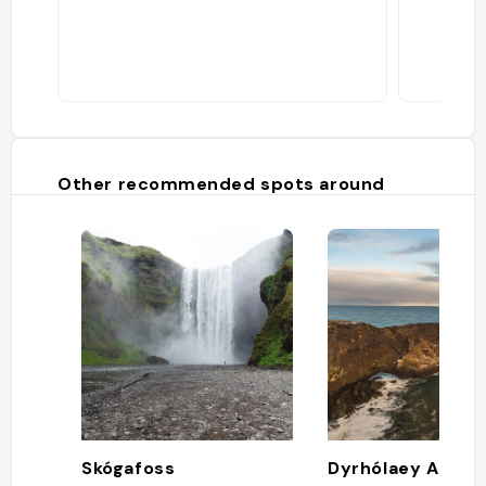
Other recommended spots around
Skógafoss
Dyrhólaey Arch