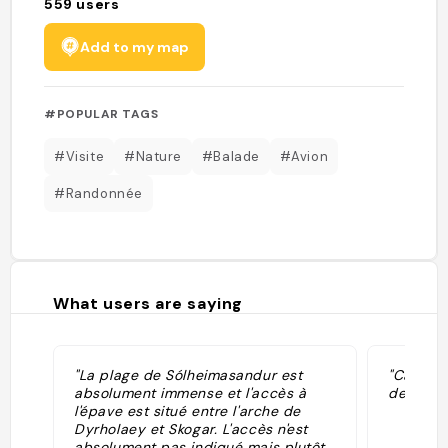
559
users
Add to my map
#POPULAR TAGS
#Visite
#Nature
#Balade
#Avion
#Randonnée
What users are saying
"La plage de Sólheimasandur est
"Carcass
absolument immense et l'accès à
de sable
l'épave est situé entre l'arche de
Dyrholaey et Skogar. L'accès n'est
absolument pas indiqué mais plutôt