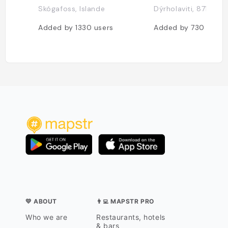
Skógafoss, Islande
Dýrholaviti, 871 Vík, 
Added by
1330
users
Added by
730
users
💛 ABOUT
👨‍💻 MAPSTR PRO
Who we are
Restaurants, hotels
& bars