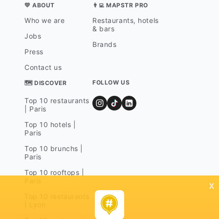
mosquée 
💛 ABOUT
👨‍💻 MAPSTR PRO
cienne 
Who we are
Restaurants, hotels
drale d
& bars
et d'un
Jobs
Démesure
Brands
outer l'
Press
squée, o
onquist
Contact us
usulman
FOLLOW US
es qui 
🗺 DISCOVER
alleront
Top 10 restaurants
queur et
| Paris
plomati
bâtimen
Top 10 hotels |
Paris
Top 10 brunchs |
Paris
Top 10 rooftops |
Paris
x
Top 10 restaurants
| Lyon