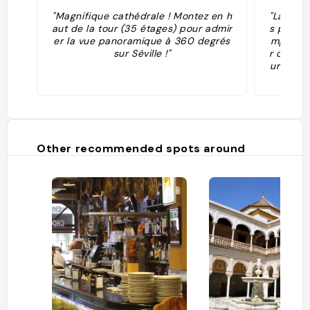
"Magnifique cathédrale ! Montez en h
"La Cath
aut de la tour (35 étages) pour admir
s plus g
er la vue panoramique à 360 degrés
mple de
sur Séville !"
r de 105
urrez ad
o, Zurba
rentes c
es arti
Giralda,
ttenant 
a ville ! 𝐋𝐚
Other recommended spots around
𝐞, 𝐥𝐚 𝐩
port esp
u centre
ar le fl
0 kilomè
est arch
ne (la ?
de. L'hi
nt liée 
tes, Sév
-être pl
rand po
et des 