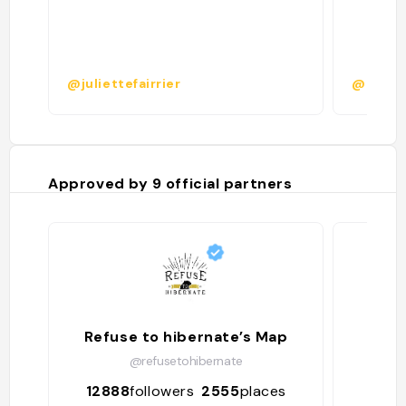
@juliettefairrier
@oonai
Approved by
9
official partners
Refuse to hibernate’s Map
@refusetohibernate
12888
followers
2555
places
219