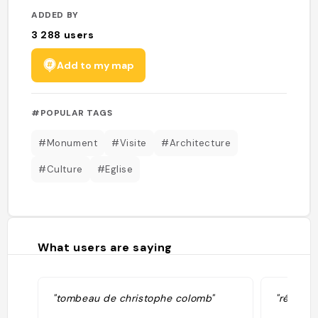
ADDED BY
3 288
users
Add to my map
#POPULAR TAGS
#Monument
#Visite
#Architecture
#Culture
#Eglise
What users are saying
"tombeau de christophe colomb"
"réserve