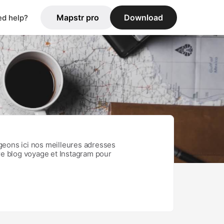
Mapstr pro
Download
d help?
eons ici nos meilleures adresses
tre blog voyage et Instagram pour