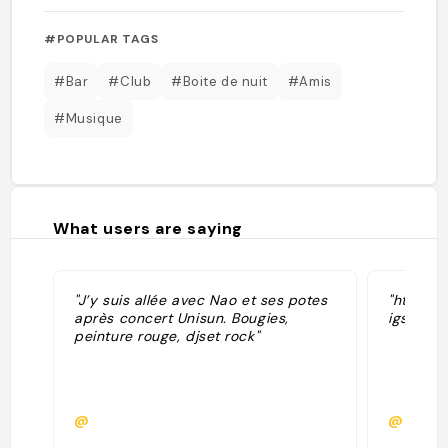
#POPULAR TAGS
#Bar
#Club
#Boite de nuit
#Amis
#Musique
What users are saying
"J’y suis allée avec Nao et ses potes
"https:
après concert Unisun. Bougies,
igsh=M
peinture rouge, djset rock"
@
@