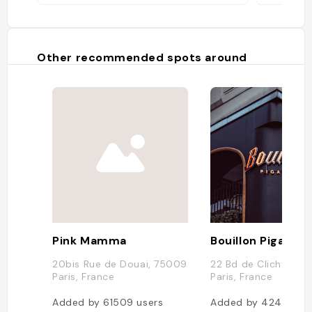
Other recommended spots around
Pink Mamma
Bouillon Pigalle
20bis Rue de Douai, 75009
22 Bd de Clichy, 750
Paris, France
Paris, France
Added by
61509
users
Added by
42469
us