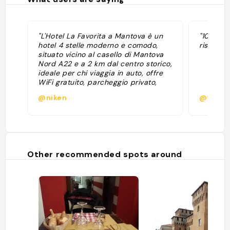
"L'Hotel La Favorita a Mantova è un
"100€ - 
hotel 4 stelle moderno e comodo,
ristorant
situato vicino al casello di Mantova
Nord A22 e a 2 km dal centro storico,
ideale per chi viaggia in auto, offre
WiFi gratuito, parcheggio privato,
ristoranti e camere confortevoli,
@niken
@frenkl
apprezzato per la qualità della
colazione e la sua posizione
strategica per esplorare la città e i
dintorni. • Caratteristiche principali: •
Stile: Moderno, con elementi in stile
Art déco. • Servizi: Reception 24h,
Other recommended spots around
WiFi gratuito, parcheggio privato,
bar, ristorante. • Posizione: Vicino al
casello"