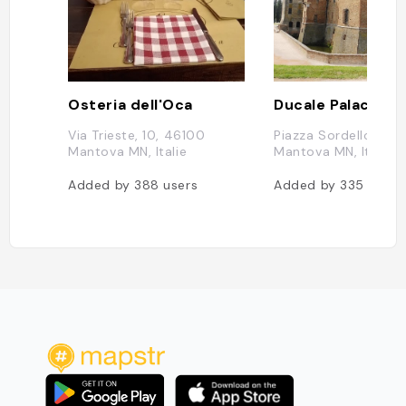
Osteria dell'Oca
Ducale Palace
Via Trieste, 10, 46100
Piazza Sordello, 40
Mantova MN, Italie
Mantova MN, Italie
Added by
388
users
Added by
335
users