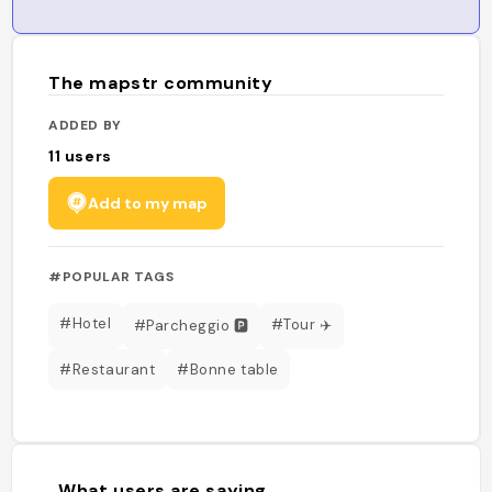
The mapstr community
ADDED BY
11
users
Add to my map
#POPULAR TAGS
#Hotel
#Tour ✈️
#Parcheggio 🅿️
#Restaurant
#Bonne table
What users are saying