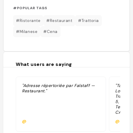
#POPULAR TAGS
#Ristorante
#Restaurant
#Trattoria
#Milanese
#Cena
What users are saying
"Adresse répertoriée par Falstaff —
"Tag: To 
Restaurant."
Lombardi
Trattori
5, 20127 
Temperan
CAP: 201
Maps:
@
@milan
https:/
api=1&q