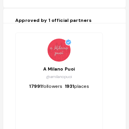
Coordin
9.22033
Approved by
1
official partners
A Milano Puoi
@amilanopuoi
17991
followers
1931
places