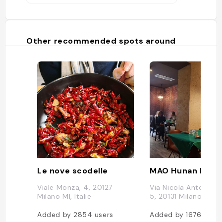
Other recommended spots around
Le nove scodelle
MAO Hunan Risto
Viale Monza, 4, 20127
Via Nicola Antonio P
Milano MI, Italie
5, 20131 Milano, Itali
Added by
2854
users
Added by
1676
user